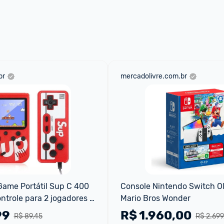
br
mercadolivre.com.br
Game Portátil Sup C 400 
Console Nintendo Switch Ol
ntrole para 2 jogadores 
Mario Bros Wonder
99
R$
1.960,00
R$ 89,45
R$ 2.699