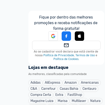
Fique por dentro das melhores 
promoções e receba notificações de 
forma gratuita!
Ao se cadastrar você declara que está ciente de 
nossa
Política de Privacidade
,
Termos de Uso
e
Política de Cookies
.
Lojas em destaque
um ano atrás
As melhores, classificadas pela comunidade
sse link
Adidas
AliExpress
Amazon
Americanas
.com/...2F_msg9fep
C&A
Carrefour
Casas Bahia
Centauro
Compra Certa
Extra
FastShop
Magazine Luiza
Marisa
Multilaser
Natura