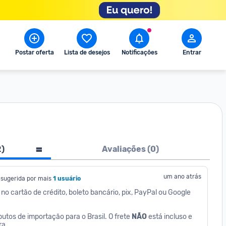
Postar oferta
Lista de desejos
Notificações
Entrar
2
)
Avaliações (
0
)
um ano atrás
 sugerida por mais
1 usuário
no cartão de crédito, boleto bancário, pix, PayPal ou Google 
ibutos de importação para o Brasil. O frete 
NÃO
 está incluso e 
ra.