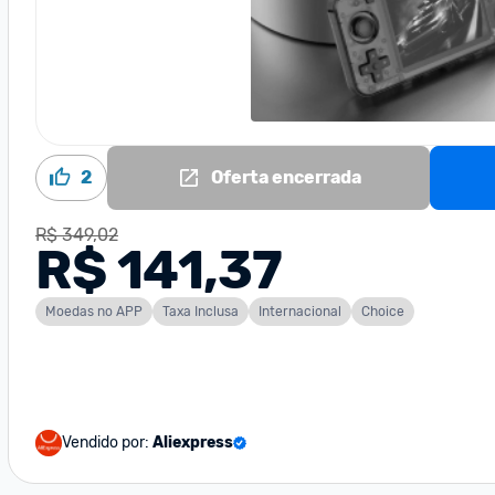
2
Oferta encerrada
R$ 349,02
R$ 141,37
Moedas no APP
Taxa Inclusa
Internacional
Choice
Vendido por:
Aliexpress