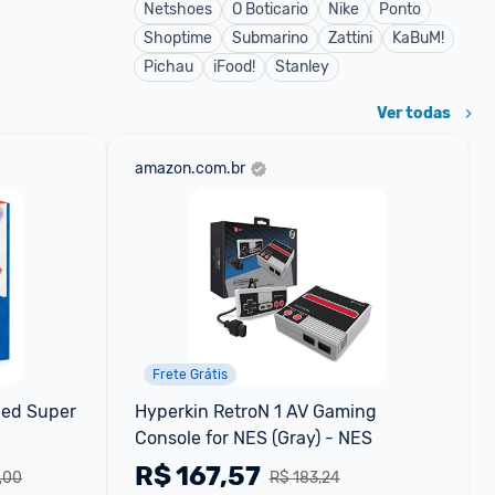
Netshoes
O Boticario
Nike
Ponto
Shoptime
Submarino
Zattini
KaBuM!
Pichau
iFood!
Stanley
Ver todas
amazon.com.br
Frete Grátis
ed Super 
Hyperkin RetroN 1 AV Gaming 
Console for NES (Gray) - NES
R$
167,57
,00
R$ 183,24