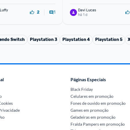
Luffy
Davi Lucas
1
2
há 1 d
endo Switch
Playstation 3
Playstation 4
Playstation 5
al
Páginas Especiais
Black Friday
o
Celulares em promoção
 Cookies
Fones de ouvido em promoção
Privacidade
Games em promoção
Uso
Geladeiras em promoção
Fralda Pampers em promoção