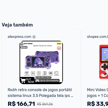
*Atualizado em Agosto/2024
Veja também
aliexpress.com
shopee.com.
Rx6h retro console de jogos portátil 
Mini Video 
sistema linux 3.5 Polegada tela ips 
jogos + 1 Co
portátil bolso player vídeo 64gb 
Console
R$
166,71
R$
33,
R$ 364,06
128gb jogos