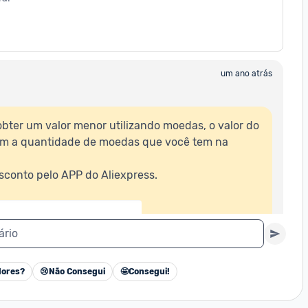
to só será praticado no final da compra, ao selecionar a forma 
hoice. Produtos com este selo são selecionados, comprados e 
um ano atrás
xpress e com prazo de entrega mais rápido. 
Conheça mais aqui.
rete será grátis
obter um valor menor utilizando moedas, o valor do 
om a quantidade de moedas que você tem na 
ário
ores?
😢
Não Consegui
🤩
Consegui!
Cancelar