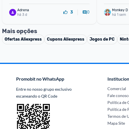
Adrena
Monkey D 
0
3
há 3 d
há 1 sem
Mais opções
Ofertas
Aliexpress
Cupons
Aliexpress
Jogos de PC
Nint
Promobit no WhatsApp
Institucion
Comercial
Entre no nosso grupo exclusivo 
Fale conosc
escaneando o QR Code
Política de
Política de 
Termos de 
Mapa Site