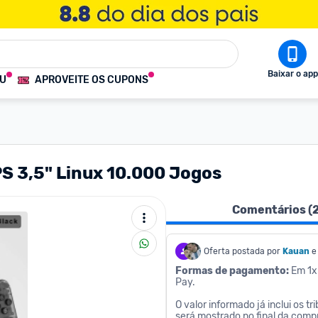
Baixar o app
OU
APROVEITE OS CUPONS
PS 3,5" Linux 10.000 Jogos
Comentários (
Oferta postada por
Kauan
e
Formas de pagamento: 
Em 1x 
Pay.
O valor informado já inclui os tr
será mostrado no final da comp