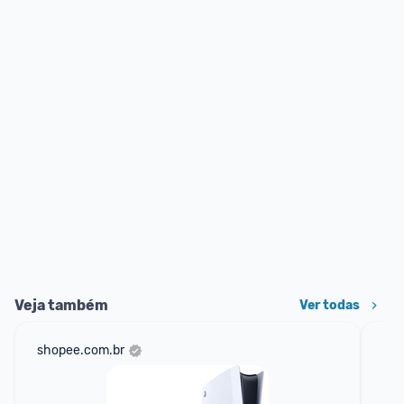
Veja também
Ver todas
shopee.com.br
ali