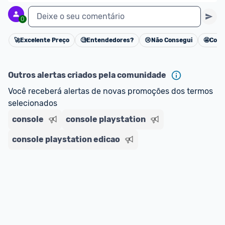
impostos. 
Deixe o seu comentário
0
*Atualizado em Agosto/2024
🚀
Excelente Preço
🧐
Entendedores?
😢
Não Consegui
🤩
Cons
Cancelar
Outros alertas criados pela comunidade
Você receberá alertas de novas promoções dos termos 
selecionados
console
console playstation
console playstation edicao