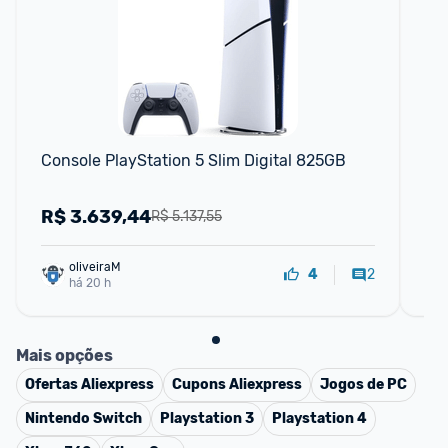
Console PlayStation 5 Slim Digital 825GB
Pla
Co
R$
3.639,44
R
R$ 5.137,55
oliveiraM
2
4
há 20 h
Mais opções
Ofertas
Aliexpress
Cupons
Aliexpress
Jogos de PC
Nintendo Switch
Playstation 3
Playstation 4