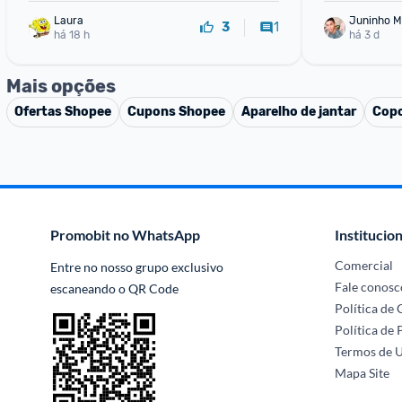
para Cas
Laura
Juninho 
1
3
há 18 h
há 3 d
Mais opções
Ofertas
Shopee
Cupons
Shopee
Aparelho de jantar
Copo
Promobit no WhatsApp
Institucion
Comercial
Entre no nosso grupo exclusivo 
Fale conosc
escaneando o QR Code
Política de
Política de 
Termos de 
Mapa Site