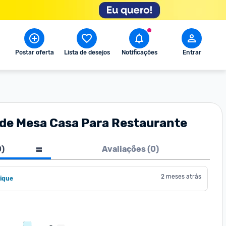
Postar oferta
Lista de desejos
Notificações
Entrar
 de Mesa Casa Para Restaurante
0
)
Avaliações (
0
)
2 meses atrás
ique