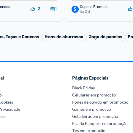
Mendes
Cupons Promobit
1
2
há 2 d
s, Taças e Canecas
Itens de churrasco
Jogo de panelas
Pa
al
Páginas Especiais
Black Friday
o
Celulares em promoção
 Cookies
Fones de ouvido em promoção
Privacidade
Games em promoção
Uso
Geladeiras em promoção
Fralda Pampers em promoção
TVs em promoção