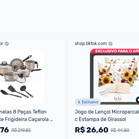
br
shop.tiktok.com
📱 Exclusivo
elas 8 Peças Teflon 
Jogo de Lençol Micropercal 
e Frigideira Caçarola 
c Estampa de Girassol
alheres Tampa De Vidro
,76
R$
26,60
R$ 219,85
R$ 44,80