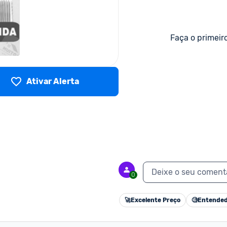
Faça o primeir
Ativar Alerta
Deixe o seu coment
0
🚀
Excelente Preço
🧐
Entended