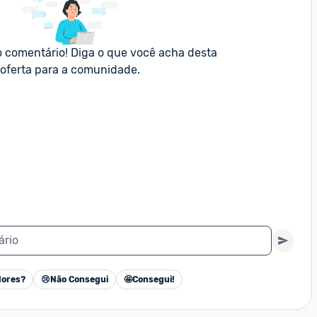
o comentário! Diga o que você acha desta 
oferta para a comunidade.
ário
ores?
😢
Não Consegui
🤩
Consegui!
Cancelar