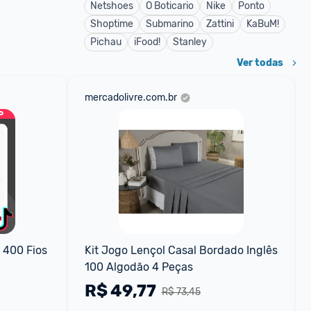
Netshoes
O Boticario
Nike
Ponto
Shoptime
Submarino
Zattini
KaBuM!
Pichau
iFood!
Stanley
Ver todas
mercadolivre.com.br
400 Fios 
Kit Jogo Lençol Casal Bordado Inglês 
100 Algodão 4 Peças
R$
49,77
R$ 73,45