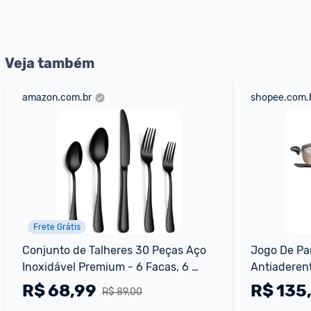
Veja também
amazon.com.br
shopee.com.
Frete Grátis
Conjunto de Talheres 30 Peças Aço 
Jogo De Pan
Inoxidável Premium - 6 Facas, 6 
Antiaderent
Garfos, 6 Colheres, 6 Garfos Salada, 
Fervedor T
R$
68,99
R$
135
R$ 89,00
6 Colheres Chá - Presente Elegante 