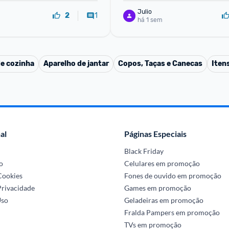
Julio
1
2
há 1 sem
de cozinha
Aparelho de jantar
Copos, Taças e Canecas
Iten
al
Páginas Especiais
Black Friday
o
Celulares em promoção
 Cookies
Fones de ouvido em promoção
Privacidade
Games em promoção
Uso
Geladeiras em promoção
Fralda Pampers em promoção
TVs em promoção