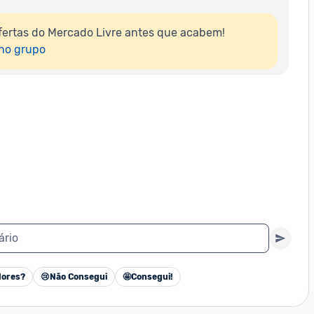
ertas do Mercado Livre antes que acabem!

 no grupo
ário
ores?
😢
Não Consegui
🤩
Consegui!
Cancelar