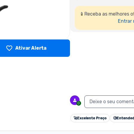
📱Receba as melhores of
Entrar
Ativar Alerta
Deixe o seu coment
0
🚀
Excelente Preço
🧐
Entended