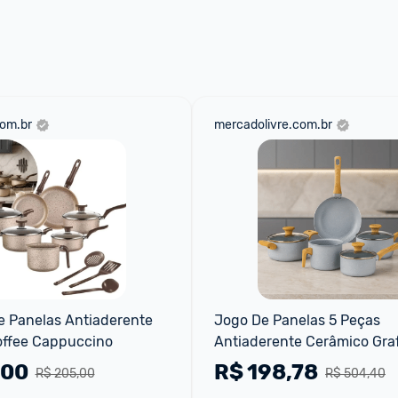
 através do 
Fale com o Promobit.
om.br
mercadolivre.com.br
 Panelas Antiaderente 
Jogo De Panelas 5 Peças 
offee Cappuccino
Antiaderente Cerâmico Graf
Style - Conjunto Completo
,00
R$
198,78
R$ 205,00
R$ 504,40