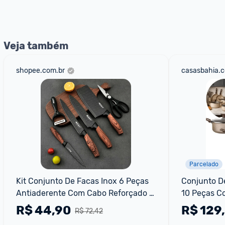
nossos Admins marcando 
@admin
 em um comentário ou
Veja também
shopee.com.br
casasbahia.c
Parcelado
Kit Conjunto De Facas Inox 6 Peças 
Conjunto De
Antiaderente Com Cabo Reforçado 
10 Peças C
Descascador E Tesoura Cozinha 
R$
44,90
R$
129
R$ 72,42
Facas de Cozinha