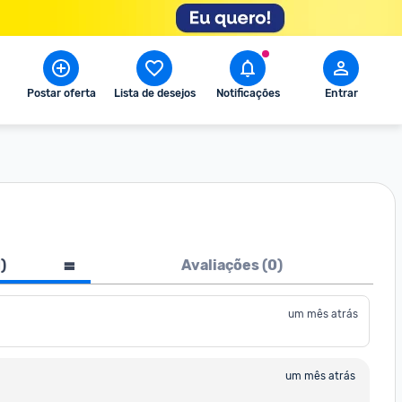
Postar oferta
Lista de desejos
Notificações
Entrar
1
)
Avaliações (
0
)
um mês atrás
um mês atrás