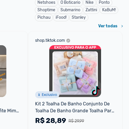
Netshoes
O Boticario
Nike
Ponto
Shoptime
Submarino
Zattini
KaBuM!
Pichau
iFood!
Stanley
Ver todas
shop.tiktok.com
📱 Exclusivo
Kit 2 Toalha De Banho Conjunto De 
ite Mimo 
Toalha De Banho Grande Toalha Para 
Adultos Banho De S...
R$
28,89
R$ 29,99