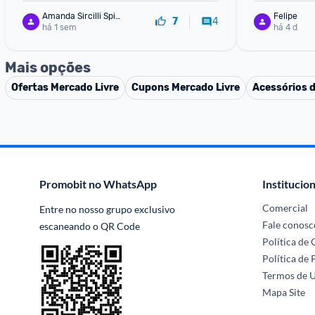
Amanda Sircilli Spin
Felipe
4
7
ella
há 1 sem
há 4 d
Mais opções
Ofertas
Mercado Livre
Cupons
Mercado Livre
Acessórios 
Promobit no WhatsApp
Institucion
Comercial
Entre no nosso grupo exclusivo 
Fale conosc
escaneando o QR Code
Política de
Política de 
Termos de 
Mapa Site