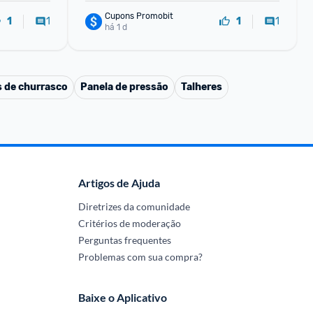
Cupons Promobit
1
1
1
1
há 1 d
s de churrasco
Panela de pressão
Talheres
Artigos de Ajuda
Diretrizes da comunidade
Critérios de moderação
Perguntas frequentes
Problemas com sua compra?
Baixe o Aplicativo