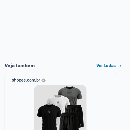
Veja também
Ver todas
shopee.com.br
mer