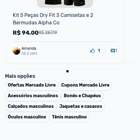
Kit 5 Peças Dry Fit 3 Camisetas e 2 
Kit
Bermudas Alpha Co
R$
94,00
R
R$ 287,19
Amanda
1
1
há 2 sem
Mais opções
Ofertas
Mercado Livre
Cupons
Mercado Livre
Acessórios masculinos
Bonés e Chapéus
Calçados masculinos
Jaquetas e casacos
Óculos masculino
Tênis masculino