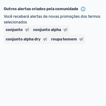
ou MercadoLíder Platinum.
Outros alertas criados pela comunidade
E lembre-se:
 você sempre pode contar ajuda da 
Você receberá alertas de novas promoções dos termos 
comunidade para tirar dúvidas ou acionar os 
selecionados
nossos Admins marcando 
@admin
 em um 
comentário ou através do 
Fale com o Promobit.
conjunto
conjunto alpha
conjunto alpha dry
roupa homem