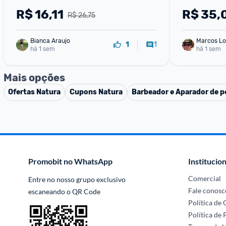
R$
16,11
R$
35,
R$ 26,75
Bianca Araujo
Marcos Lo
1
1
há 1 sem
há 1 sem
Mais opções
Ofertas
Natura
Cupons
Natura
Barbeador e Aparador de p
Promobit no WhatsApp
Institucion
Comercial
Entre no nosso grupo exclusivo 
Fale conosc
escaneando o QR Code
Política de
Política de 