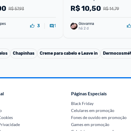
00
R$
10,50
R$ 57,93
R$ 14,79
pes
Giovanna
1
3
há 2 d
elos
Chapinhas
Creme para cabelo e Leave in
Dermocosmét
al
Páginas Especiais
Black Friday
o
Celulares em promoção
 Cookies
Fones de ouvido em promoção
Privacidade
Games em promoção