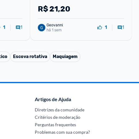
R$
21,20
Geovanni
1
1
1
1
há 1 sem
ico
Escova rotativa
Maquiagem
Artigos de Ajuda
Diretrizes da comunidade
Critérios de moderação
Perguntas frequentes
Problemas com sua compra?