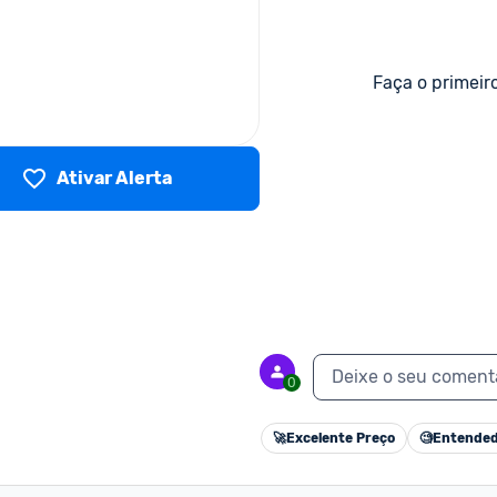
Faça o primeir
Ativar Alerta
Deixe o seu coment
0
🚀
Excelente Preço
🧐
Entended