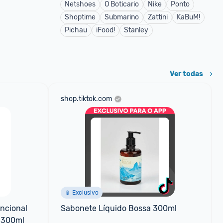
Netshoes
O Boticario
Nike
Ponto
Shoptime
Submarino
Zattini
KaBuM!
Pichau
iFood!
Stanley
Ver todas
shop.tiktok.com
📱 Exclusivo
ncional 
Sabonete Líquido Bossa 300ml
e 300ml