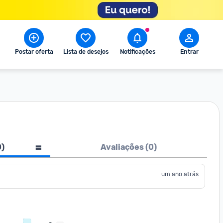
Postar oferta
Lista de desejos
Notificações
Entrar
0
)
Avaliações (
0
)
um ano atrás