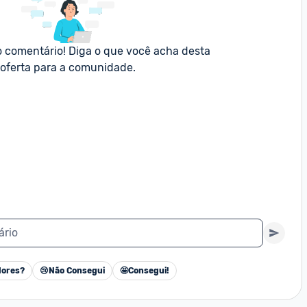
o comentário! Diga o que você acha desta 
oferta para a comunidade.
ário
ores?
😢
Não Consegui
🤩
Consegui!
Cancelar