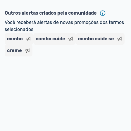
ou MercadoLíder Platinum.
Outros alertas criados pela comunidade
E lembre-se:
 você sempre pode contar ajuda da 
Você receberá alertas de novas promoções dos termos 
comunidade para tirar dúvidas ou acionar os 
selecionados
nossos Admins marcando 
@admin
 em um 
comentário ou através do 
Fale com o Promobit.
combo
combo cuide
combo cuide se
creme