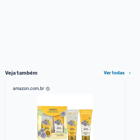
Veja também
Ver todas
amazon.com.br
sho