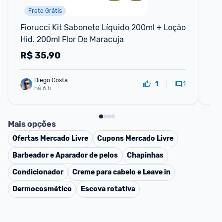
Frete Grátis
Fiorucci Kit Sabonete Líquido 200ml + Loção 
Ki
Hid. 200ml Flor De Maracuja
Co
35
R$
35,90
R
Diego Costa
1
1
há 6 h
Mais opções
Ofertas
Mercado Livre
Cupons
Mercado Livre
Barbeador e Aparador de pelos
Chapinhas
Condicionador
Creme para cabelo e Leave in
Dermocosmético
Escova rotativa