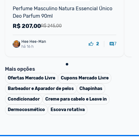
Perfume Masculino Natura Essencial Único 
ht
Deo Parfum 90ml
go
fe
R$
207,00
R
R$ 245,00
Hee Hee-Man
7
2
há 16 h
Mais opções
Ofertas
Mercado Livre
Cupons
Mercado Livre
Barbeador e Aparador de pelos
Chapinhas
Condicionador
Creme para cabelo e Leave in
Dermocosmético
Escova rotativa