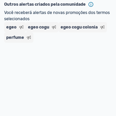
ou MercadoLíder Platinum.
Outros alertas criados pela comunidade
Você receberá alertas de novas promoções dos termos 
E lembre-se:
 você sempre pode contar ajuda da 
selecionados
comunidade para tirar dúvidas ou acionar os 
egeo
nossos Admins marcando 
egeo cogu
@admin
egeo cogu colonia
 em um 
comentário ou através do 
Fale com o Promobit.
perfume