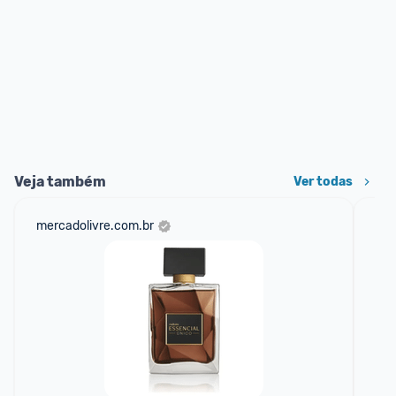
Veja também
Ver todas
mercadolivre.com.br
bel