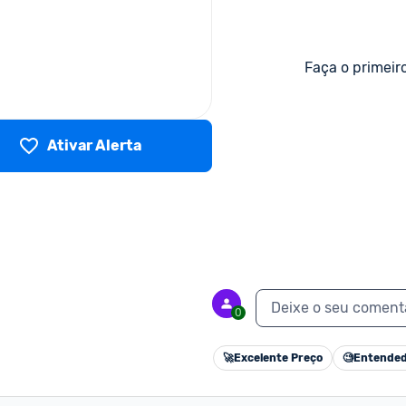
Faça o primeir
Ativar Alerta
Deixe o seu coment
0
🚀
Excelente Preço
🧐
Entended