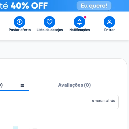
Postar oferta
Lista de desejos
Notificações
Entrar
0
)
Avaliações (
0
)
6 meses atrás