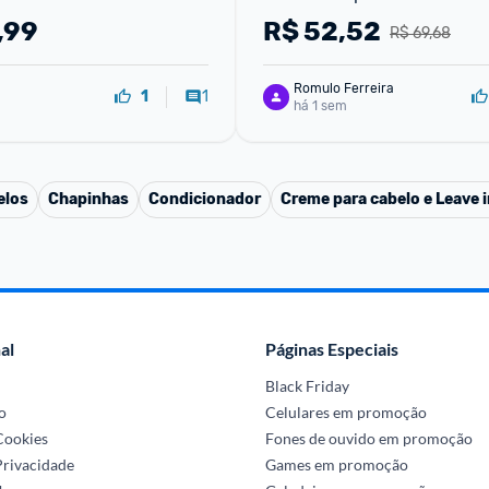
600Ml
,99
R$
52,52
R$ 69,68
Romulo Ferreira
1
1
há 1 sem
elos
Chapinhas
Condicionador
Creme para cabelo e Leave i
al
Páginas Especiais
Black Friday
o
Celulares em promoção
 Cookies
Fones de ouvido em promoção
Privacidade
Games em promoção