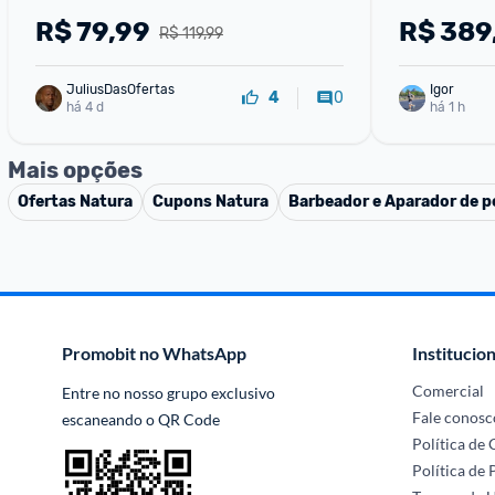
R$
79,99
R$
389
R$ 119,99
JuliusDasOfertas
Igor
0
4
há 4 d
há 1 h
Mais opções
Ofertas
Natura
Cupons
Natura
Barbeador e Aparador de p
Promobit no WhatsApp
Institucion
Comercial
Entre no nosso grupo exclusivo 
Fale conosc
escaneando o QR Code
Política de
Política de 