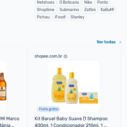
Netshoes
O Boticario
Nike
Ponto
Shoptime
Submarino
Zattini
KaBuM!
Pichau
iFood!
Stanley
Ver todas
shopee.com.br
Frete grátis
 Ml Marco 
Kit Baruel Baby Suave (1 Shampoo 
tânia 
400ml, 1 Condicionador 210ml, 1 