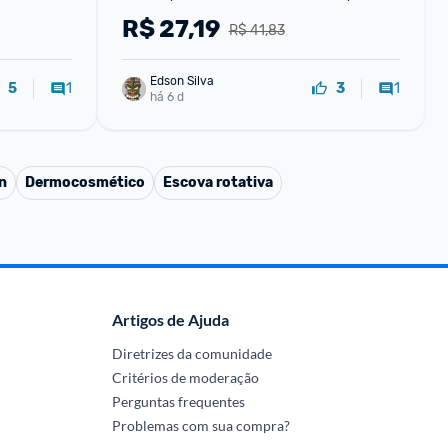
Sabonete em Barra 70g)
R$
27,19
R$ 41,83
Edson Silva
1
1
5
3
há 6 d
n
Dermocosmético
Escova rotativa
Artigos de Ajuda
Diretrizes da comunidade
Critérios de moderação
Perguntas frequentes
Problemas com sua compra?