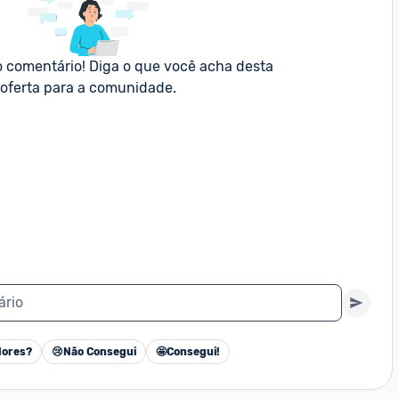
o comentário! Diga o que você acha desta 
oferta para a comunidade.
ário
ores?
😢
Não Consegui
🤩
Consegui!
Cancelar