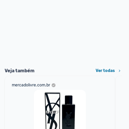
Veja também
Ver todas
mercadolivre.com.br
am