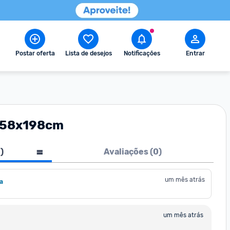
Postar oferta
Lista de desejos
Notificações
Entrar
 158x198cm
1
)
Avaliações (
0
)
um mês atrás
a
um mês atrás