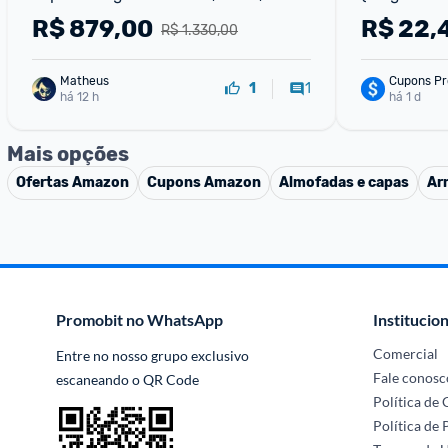
Ortopédico, Branco
R$
879,00
R$
22,
R$ 1.330,00
Matheus
Cupons Pr
1
1
há 12 h
há 1 d
Mais opções
Ofertas
Amazon
Cupons
Amazon
Almofadas e capas
Ar
Promobit no WhatsApp
Institucion
Comercial
Entre no nosso grupo exclusivo 
Fale conosc
escaneando o QR Code
Política de
Política de 