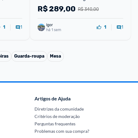
203*154cm colchão de ar interior 
R$
289,00
R$ 340,00
glamping esteiras 12
Igor
1
1
1
1
há 1 sem
iras
Guarda-roupa
Mesa
Artigos de Ajuda
Diretrizes da comunidade
Critérios de moderação
Perguntas frequentes
Problemas com sua compra?