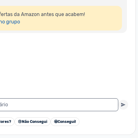
fertas da Amazon antes que acabem!

 no grupo
ário
ores?
😢
Não Consegui
🤩
Consegui!
Cancelar