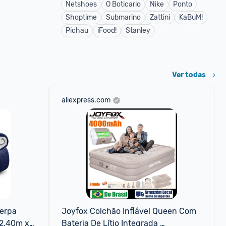
Netshoes
O Boticario
Nike
Ponto
Shoptime
Submarino
Zattini
KaBuM!
Pichau
iFood!
Stanley
Ver todas
aliexpress.com
rpa 
Joyfox Colchão Inflável Queen Com 
2,40m x 
Bateria De Lítio Integrada 