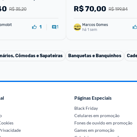
2,20m
40
R$
70,00
R$ 35,20
R$ 199,84
omobit
Marcos Gomes
1
1
há 1 sem
mários, Cômodas e Sapateiras
Banquetas e Banquinhos
Cade
al
Páginas Especiais
Black Friday
o
Celulares em promoção
 Cookies
Fones de ouvido em promoção
Privacidade
Games em promoção