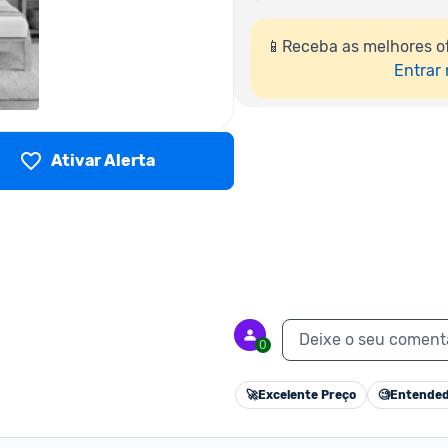
📱Receba as melhores o
Entrar
Ativar Alerta
Deixe o seu coment
0
🚀
Excelente Preço
🧐
Entended