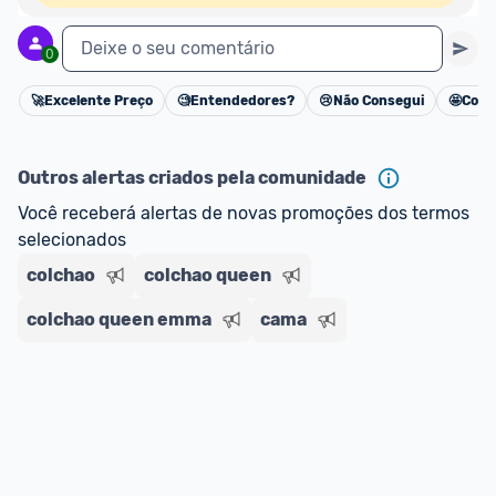
Deixe o seu comentário
0
🚀
Excelente Preço
🧐
Entendedores?
😢
Não Consegui
🤩
Cons
Cancelar
Outros alertas criados pela comunidade
Você receberá alertas de novas promoções dos termos 
selecionados
colchao
colchao queen
colchao queen emma
cama