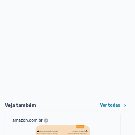
Veja também
Ver todas
amazon.com.br
mer