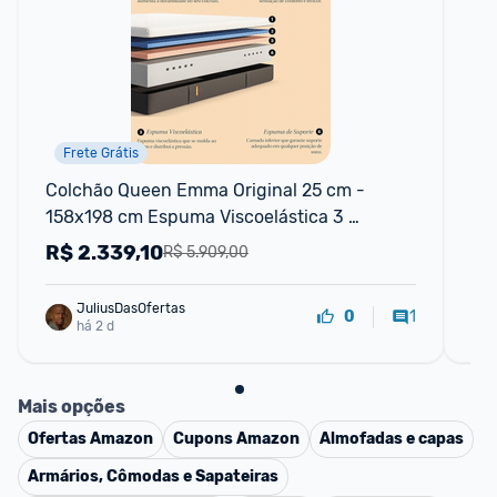
Frete Grátis
Colchão Queen Emma Original 25 cm - 
Co
158x198 cm Espuma Viscoelástica 3 
Er
Camadas Conforto Superior Suporte para 
R$
2.339,10
R
R$ 5.909,00
Coluna
JuliusDasOfertas
1
0
há 2 d
Mais opções
Ofertas
Amazon
Cupons
Amazon
Almofadas e capas
Armários, Cômodas e Sapateiras