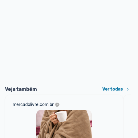
Veja também
Ver todas
mercadolivre.com.br
sho