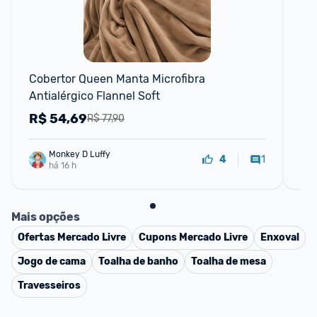
F
Cobertor Queen Manta Microfibra 
Co
Antialérgico Flannel Soft
Sh
R$
54,69
R
R$ 77,90
Monkey D Luffy
1
4
há 16 h
Mais opções
Ofertas
Mercado Livre
Cupons
Mercado Livre
Enxoval
Jogo de cama
Toalha de banho
Toalha de mesa
Travesseiros