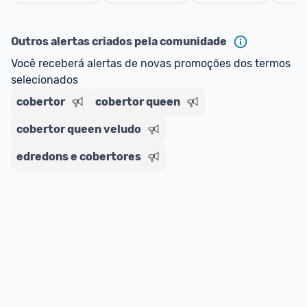
oferta do Promobit
, ou de um vendedor 
Oficial 
Cancelar
ou MercadoLíder Platinum.
Outros alertas criados pela comunidade
E lembre-se:
 você sempre pode contar ajuda da 
Você receberá alertas de novas promoções dos termos 
comunidade para tirar dúvidas ou acionar os 
selecionados
nossos Admins marcando 
@admin
 em um 
comentário ou através do 
Fale com o Promobit.
cobertor
cobertor queen
cobertor queen veludo
edredons e cobertores