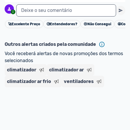
Deixe o seu comentário
0
🚀
Excelente Preço
🧐
Entendedores?
😢
Não Consegui
🤩
Cons
Cancelar
Outros alertas criados pela comunidade
Você receberá alertas de novas promoções dos termos 
selecionados
climatizador
climatizador ar
climatizador ar frio
ventiladores