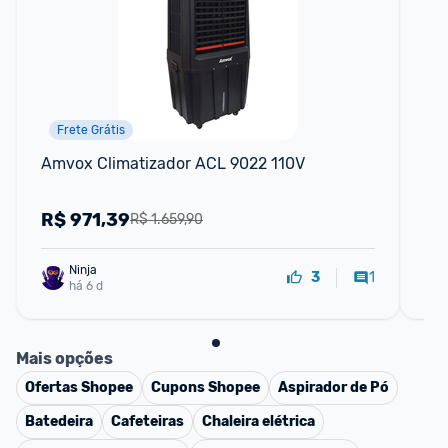
Frete Grátis
Amvox Climatizador ACL 9022 110V
Ar 
Fr
R$
971,39
R
R$ 1.659,90
Ninja 
1
3
há 6 d
Mais opções
Ofertas
Shopee
Cupons
Shopee
Aspirador de Pó
Batedeira
Cafeteiras
Chaleira elétrica