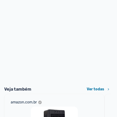
Veja também
Ver todas
amazon.com.br
mer