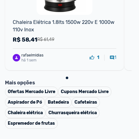
Chaleira Elétrica 1.8lts 1500w 220v E 1000w 
Jar
110v Inox
22
R$
58,41
R
R$ 61,49
rafaelmldias
1
1
há 1 sem
Mais opções
Ofertas
Mercado Livre
Cupons
Mercado Livre
Aspirador de Pó
Batedeira
Cafeteiras
Chaleira elétrica
Churrasqueira elétrica
Espremedor de frutas