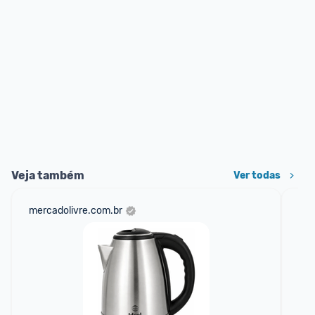
Veja também
Ver todas
mercadolivre.com.br
sho