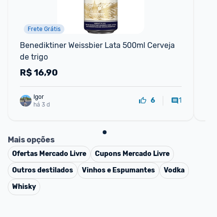
Frete Grátis
P
Benediktiner Weissbier Lata 500ml Cerveja 
Cer
de trigo
50
R$
16,90
R
Igor
1
6
há 3 d
Mais opções
Ofertas
Mercado Livre
Cupons
Mercado Livre
Outros destilados
Vinhos e Espumantes
Vodka
Whisky