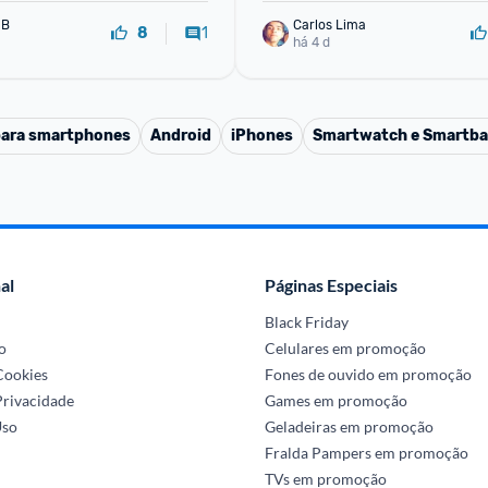
 B
Carlos Lima
1
8
há 4 d
para smartphones
Android
iPhones
Smartwatch e Smartb
al
Páginas Especiais
Black Friday
o
Celulares em promoção
 Cookies
Fones de ouvido em promoção
Privacidade
Games em promoção
Uso
Geladeiras em promoção
Fralda Pampers em promoção
TVs em promoção