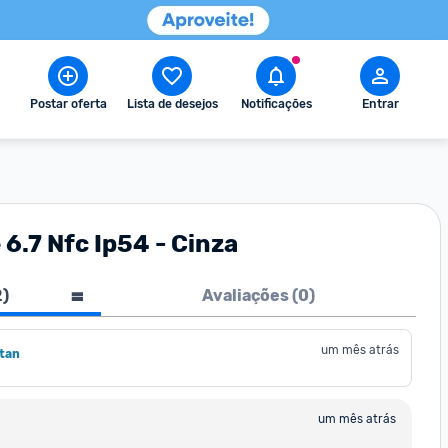
Postar oferta
Lista de desejos
Notificações
Entrar
6.7 Nfc Ip54 - Cinza
2
)
Avaliações (
0
)
um mês atrás
tan
um mês atrás