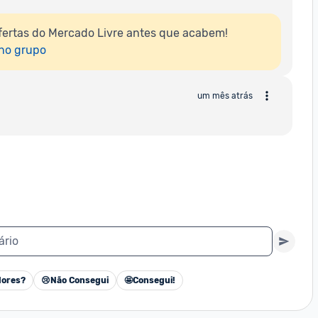
ertas do Mercado Livre antes que acabem!

 no grupo
um mês atrás
ário
ores?
😢
Não Consegui
🤩
Consegui!
Cancelar