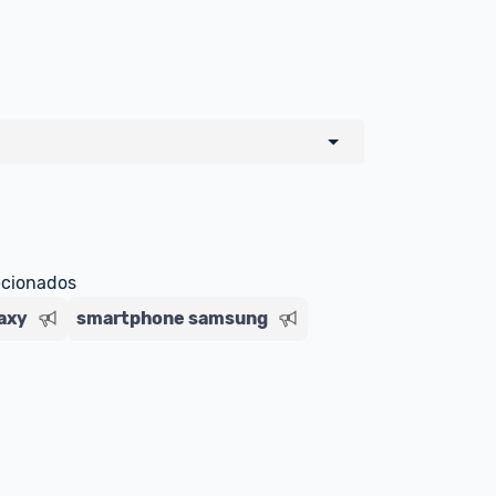
o de todos os sellers e lojas que são 
 por um marketplace, nós indicamos no 
e sinalizamos através da tag 
ecionados
axy
smartphone samsung
Livre , você pode ser redirecionado(a) 
ado Livre). Por isso, fique atento e 
ndo o produto 
é o mesmo indicado na 
rcadoLíder Platinum.
ade para tirar dúvidas ou acionar os 