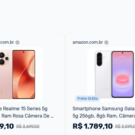
 através do 
Fale com o Promobit.
.com.br
amazon.com.br
Frete Grátis
Realme 15 Series 5g 
Smartphone Samsung Galax
 Ram Rosa Câmera De 
5g 256gb, 8gb Ram, Câmera 
mx5106
De Até 50mp Ois, Selfie De
9,10
R$
1.789,10
R$ 3.699,00
R$ 3.599,