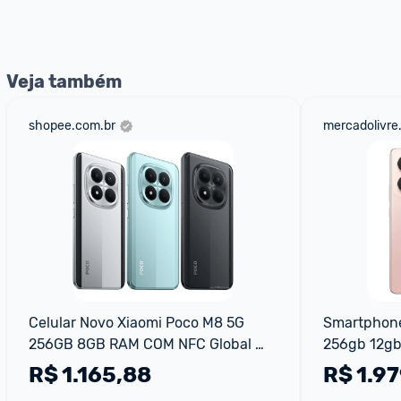
nossos Admins marcando 
@admin
 em um comentário ou
Veja também
shopee.com.br
mercadolivre
Celular Novo Xiaomi Poco M8 5G 
Smartphone 
256GB 8GB RAM COM NFC Global 
256gb 12gb
Com Capinha
50mp Ia R
R$
1.165,88
R$
1.97