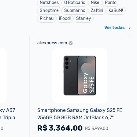
Netshoes
O Boticario
Nike
Ponto
Shoptime
Submarino
Zattini
KaBuM!
Pichau
iFood!
Stanley
Ver todas
aliexpress.com
y A37 
Smartphone Samsung Galaxy S25 FE 
Tripla 
256GB 5G 8GB RAM JetBlack 6,7" 
 12mp
Câm Tripla + Selfie 12MP
R$
3.364,00
00
R$ 3.999,00