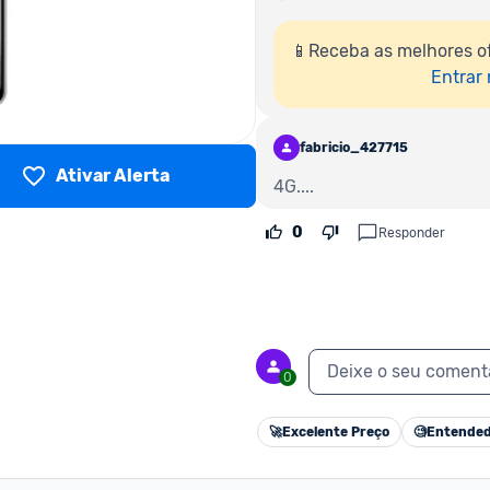
📱Receba as melhores of
Entrar
fabricio_427715
Ativar Alerta
4G....
0
Responder
Deixe o seu coment
0
🚀
Excelente Preço
🧐
Entended