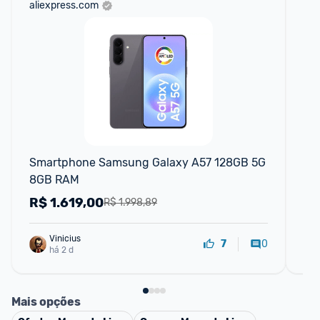
aliexpress.com
sho
Smartphone Samsung Galaxy A57 128GB 5G 
Ce
8GB RAM
R$
1.619,00
R
R$ 1.998,89
Vinicius
0
7
há 2 d
Mais opções