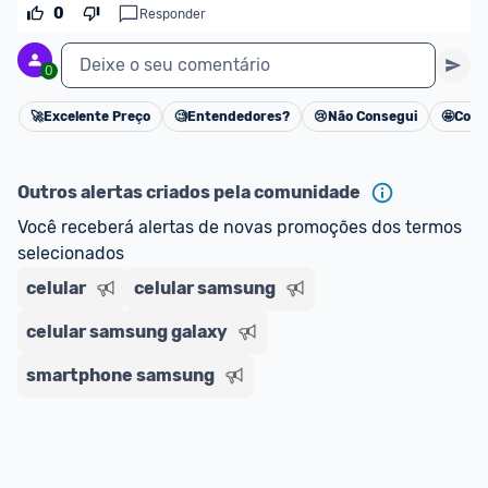
oferta do Promobit
, ou de um vendedor 
Oficial 
0
Responder
ou MercadoLíder Platinum.
Deixe o seu comentário
0
E lembre-se:
 você sempre pode contar ajuda da 
comunidade para tirar dúvidas ou acionar os 
🚀
Excelente Preço
🧐
Entendedores?
😢
Não Consegui
🤩
Cons
Cancelar
nossos Admins marcando 
@admin
 em um 
comentário ou através do 
Fale com o Promobit.
Outros alertas criados pela comunidade
Você receberá alertas de novas promoções dos termos 
selecionados
celular
celular samsung
celular samsung galaxy
smartphone samsung