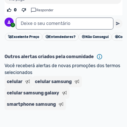
oferta do Promobit
, ou de um vendedor 
Oficial 
ou MercadoLíder Platinum.
0
Responder
E lembre-se:
 você sempre pode contar ajuda da 
Deixe o seu comentário
0
comunidade para tirar dúvidas ou acionar os 
nossos Admins marcando 
@admin
 em um 
🚀
Excelente Preço
🧐
Entendedores?
😢
Não Consegui
🤩
Cons
Cancelar
comentário ou através do 
Fale com o Promobit.
Outros alertas criados pela comunidade
Você receberá alertas de novas promoções dos termos 
selecionados
celular
celular samsung
celular samsung galaxy
smartphone samsung