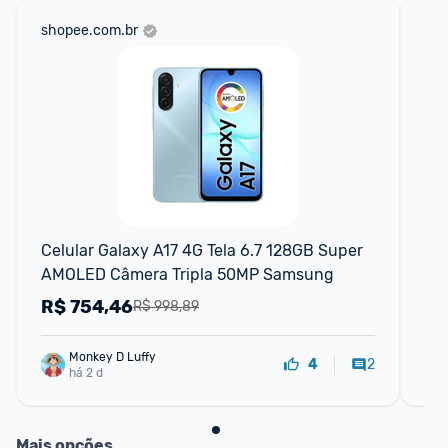
shopee.com.br
am
F
Celular Galaxy A17 4G Tela 6.7 128GB Super 
Ce
AMOLED Câmera Tripla 50MP Samsung
12
20
R$
754,46
R
R$ 998,89
Monkey D Luffy
2
4
há 2 d
Mais opções