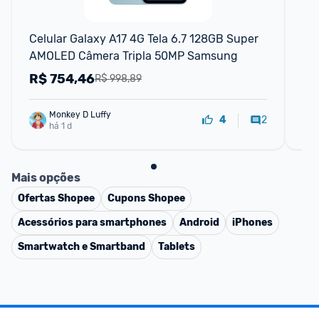
Celular Galaxy A17 4G Tela 6.7 128GB Super 
Sm
AMOLED Câmera Tripla 50MP Samsung
6g
De
R$
754,46
R
R$ 998,89
Monkey D Luffy
2
4
há 1 d
Mais opções
Ofertas
Shopee
Cupons
Shopee
Acessórios para smartphones
Android
iPhones
Smartwatch e Smartband
Tablets