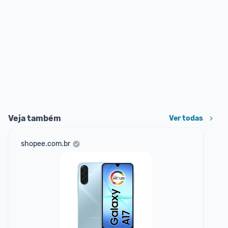
Veja também
Ver todas
shopee.com.br
mer