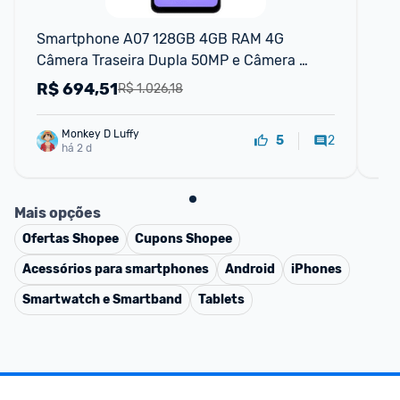
P
Smartphone A07 128GB 4GB RAM 4G 
Sm
Câmera Traseira Dupla 50MP e Câmera 
RA
Frontal 8MP Samsung
R$
694,51
R
R$ 1.026,18
Monkey D Luffy
2
5
há 2 d
Mais opções
Ofertas
Shopee
Cupons
Shopee
Acessórios para smartphones
Android
iPhones
Smartwatch e Smartband
Tablets