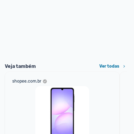
Veja também
Ver todas
shopee.com.br
ali