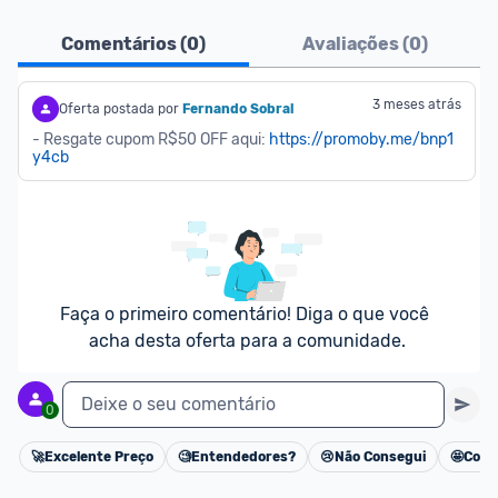
Ofertas do Shopee agora são aceitas no Promobit!
Comentários (
0
)
Avaliações (
0
)
Para maior segurança da comunidade, somente 
são aceitas ofertas de 
Lojas Oficiais
, ou seja, 
3 meses atrás
Oferta postada por
Fernando Sobral
vendedores que representam empresas validadas 
- Resgate cupom R$50 OFF aqui: 
https://promoby.me/bnp1
y4cb
pelo Shopee.
As promoções são verificadas normalmente e os 
preços devem estar na média ou abaixo da média 
dos últimos 3 meses, assim como promoções de 
outras lojas.
Faça o primeiro comentário! Diga o que você 
acha desta oferta para a comunidade.
Deixe o seu comentário
0
🚀
Excelente Preço
🧐
Entendedores?
😢
Não Consegui
🤩
Cons
Cancelar