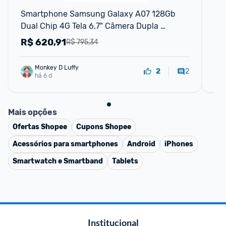
Smartphone Samsung Galaxy A07 128Gb 
Sm
Dual Chip 4G Tela 6,7" Câmera Dupla 
4gb
2MP+50MP Verde
R$
620,91
R
R$ 795,34
Monkey D Luffy
2
2
há 6 d
Mais opções
Ofertas
Shopee
Cupons
Shopee
Acessórios para smartphones
Android
iPhones
Smartwatch e Smartband
Tablets
Institucional