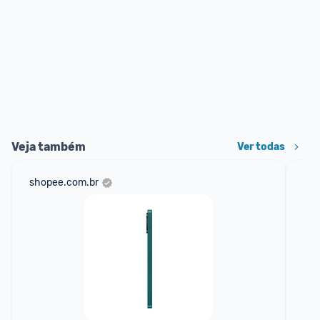
Veja também
Ver todas
shopee.com.br
am
F