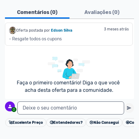
Ofertas do Shopee agora são aceitas no Promobit!
Comentários (
0
)
Avaliações (
0
)
Para maior segurança da comunidade, somente 
são aceitas ofertas de 
Lojas Oficiais
, ou seja, 
3 meses atrás
Oferta postada por
Edson Silva
vendedores que representam empresas validadas 
- Resgate todos os cupons
pelo Shopee.
As promoções são verificadas normalmente e os 
preços devem estar na média ou abaixo da média 
dos últimos 3 meses, assim como promoções de 
outras lojas.
Faça o primeiro comentário! Diga o que você 
acha desta oferta para a comunidade.
Deixe o seu comentário
0
🚀
Excelente Preço
🧐
Entendedores?
😢
Não Consegui
🤩
Cons
Cancelar