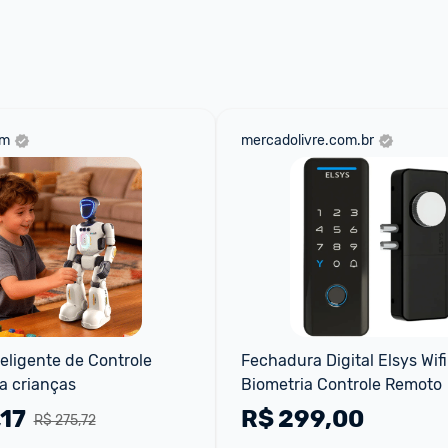
 através do 
Fale com o Promobit.
om
mercadolivre.com.br
eligente de Controle 
Fechadura Digital Elsys Wifi 
a crianças
Biometria Controle Remoto
,17
R$
299,00
R$ 275,72