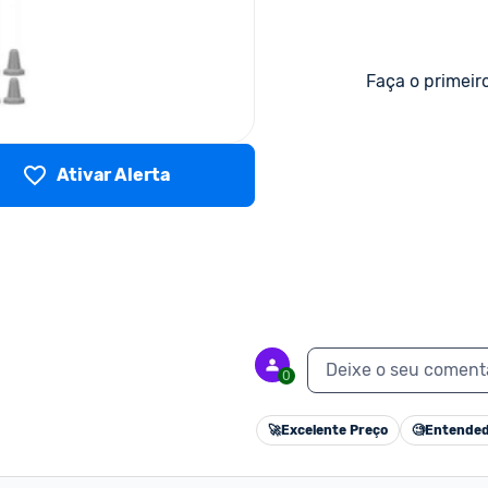
Faça o primeir
Ativar Alerta
Deixe o seu coment
0
🚀
Excelente Preço
🧐
Entended