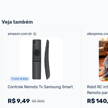
nossos Admins marcando 
@admin
 em um comentário ou
Veja também
amazon.com.br
aliexpress.c
Frete Grátis
Controle Remoto Tv Samsung Smart
Robô RC int
Remoto par
R$
9,49
R$
140
R$ 19,90