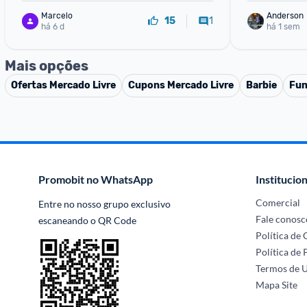
Marcelo
Anderson
1
15
há 6 d
há 1 sem
Mais opções
Ofertas
Mercado Livre
Cupons
Mercado Livre
Barbie
Fun
Promobit no WhatsApp
Institucion
Comercial
Entre no nosso grupo exclusivo 
Fale conosc
escaneando o QR Code
Política de
Política de 
Termos de 
Mapa Site