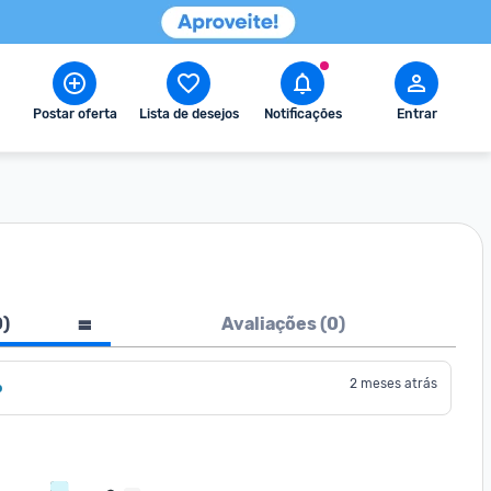
Postar oferta
Lista de desejos
Notificações
Entrar
0
)
Avaliações (
0
)
2 meses atrás
o