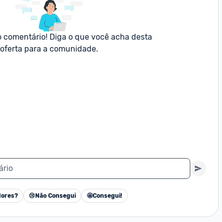
o comentário! Diga o que você acha desta 
oferta para a comunidade.
ário
ores?
😢
Não Consegui
🤩
Consegui!
Cancelar