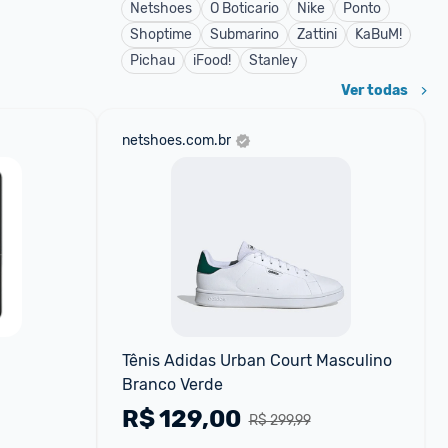
Netshoes
O Boticario
Nike
Ponto
Shoptime
Submarino
Zattini
KaBuM!
Pichau
iFood!
Stanley
Ver todas
netshoes.com.br
Tênis Adidas Urban Court Masculino 
Branco Verde
R$
129,00
R$ 299,99