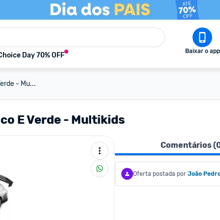
Baixar o app
Choice Day 70% OFF
erde - Mu...
o E Verde - Multikids
Comentários (
Oferta postada por
João Pedr