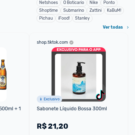
Netshoes
O Boticario
Nike
Ponto
Shoptime
Submarino
Zattini
KaBuM!
Pichau
iFood!
Stanley
Ver todas
shop.tiktok.com
📱 Exclusivo
500ml + 1 
Sabonete Líquido Bossa 300ml
R$
21,20