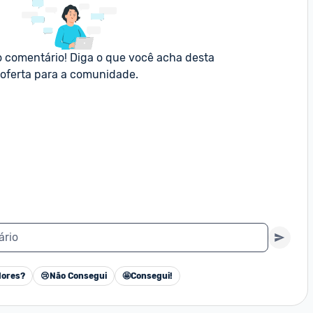
o comentário! Diga o que você acha desta 
oferta para a comunidade.
ário
ores?
😢
Não Consegui
🤩
Consegui!
Cancelar