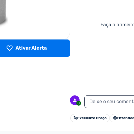
Faça o primeir
Ativar Alerta
Deixe o seu coment
0
🚀
Excelente Preço
🧐
Entended