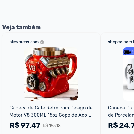
nossos Admins marcando 
@admin
 em um comentário ou
Veja também
aliexpress.com
shopee.com.
Caneca de Café Retro com Design de 
Caneca Dia 
Motor V8 300ML 15oz Copo de Aço 
de Porcelan
Inoxidável com Design Realista e 
Feliz
R$
97,47
R$
24,
R$ 155,18
Alça Caneca T