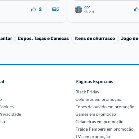
Igor
2
2
há 2 d
jantar
Copos, Taças e Canecas
Itens de churrasco
Jogo de
al
Páginas Especiais
Black Friday
o
Celulares em promoção
 Cookies
Fones de ouvido em promoção
Privacidade
Games em promoção
Uso
Geladeiras em promoção
Fralda Pampers em promoção
TVs em promoção