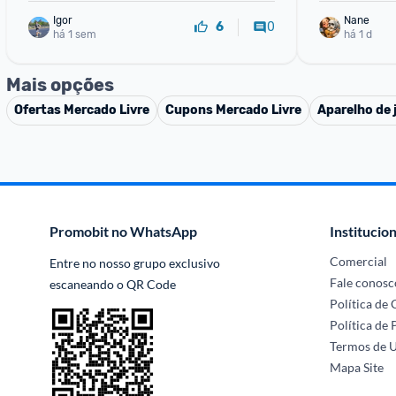
Igor
Nane
0
6
há 1 sem
há 1 d
Mais opções
Ofertas
Mercado Livre
Cupons
Mercado Livre
Aparelho de 
Promobit no WhatsApp
Institucion
Comercial
Entre no nosso grupo exclusivo 
Fale conosc
escaneando o QR Code
Política de
Política de 
Termos de 
Mapa Site