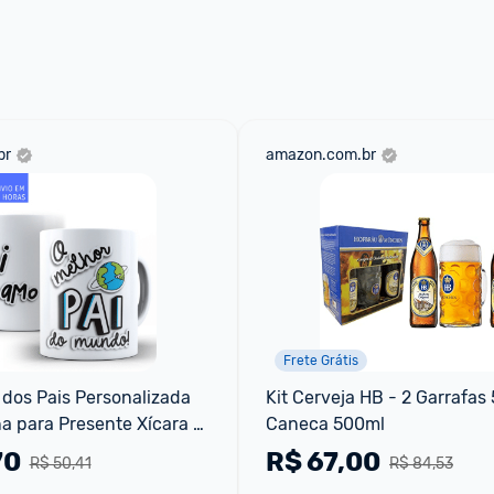
 através do 
Fale com o Promobit.
br
amazon.com.br
Frete Grátis
dos Pais Personalizada 
Kit Cerveja HB - 2 Garrafas 
a para Presente Xícara 
Caneca 500ml
70
R$
67,00
R$ 50,41
R$ 84,53