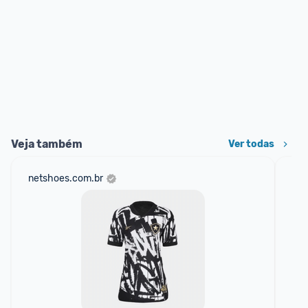
Veja também
Ver todas
netshoes.com.br
mer