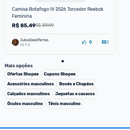
Camisa Botafogo IV 2526 Torcedor Reebok 
TR
Feminina
Me
R$
85,49
C
R$ 399,99
JuliusDasOfertas
0
0
há 3 d
Mais opções
Ofertas
Shopee
Cupons
Shopee
Acessórios masculinos
Bonés e Chapéus
Calçados masculinos
Jaquetas e casacos
Óculos masculino
Tênis masculino