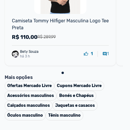
Camiseta Tommy Hilfiger Masculina Logo Tee 
Tê
Preta
39
R$
110,00
R
R$ 289,99
Bety Souza
1
1
há 3 h
Mais opções
Ofertas
Mercado Livre
Cupons
Mercado Livre
Acessórios masculinos
Bonés e Chapéus
Calçados masculinos
Jaquetas e casacos
Óculos masculino
Tênis masculino