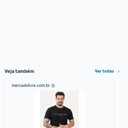
Veja também
Ver todas
mercadolivre.com.br
net