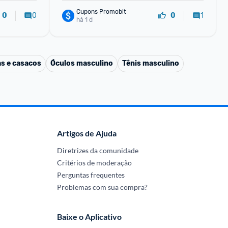
Cupons Promobit
0
1
0
0
há 1 d
s e casacos
Óculos masculino
Tênis masculino
Artigos de Ajuda
Diretrizes da comunidade
Critérios de moderação
Perguntas frequentes
Problemas com sua compra?
Baixe o Aplicativo