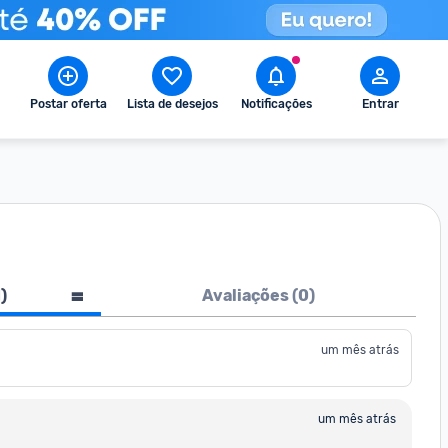
Postar oferta
Lista de desejos
Notificações
Entrar
1
)
Avaliações (
0
)
um mês atrás
um mês atrás