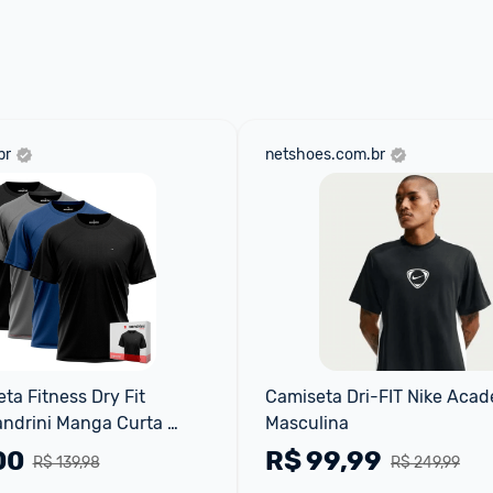
 através do 
Fale com o Promobit.
br
netshoes.com.br
ta Fitness Dry Fit 
Camiseta Dri-FIT Nike Acad
ndrini Manga Curta 
Masculina
port Treino
00
R$
99,99
R$ 139,98
R$ 249,99