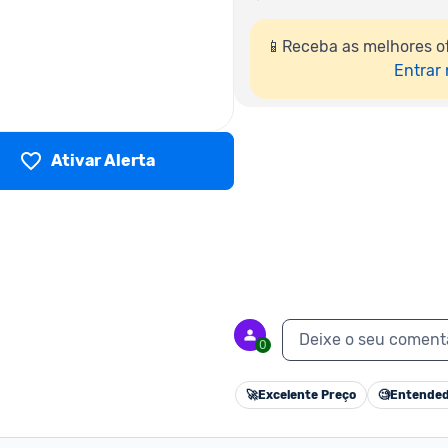
📱Receba as melhores of
Entrar
Ativar Alerta
Deixe o seu coment
0
🚀
Excelente Preço
🧐
Entended