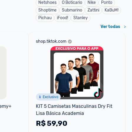
Netshoes
O Boticario
Nike
Ponto
Shoptime
Submarino
Zattini
KaBuM!
Pichau
iFood!
Stanley
Ver todas
shop.tiktok.com
📱 Exclusivo
emy+ 
KIT 5 Camisetas Masculinas Dry Fit 
Lisa Básica Academia
R$
59,90