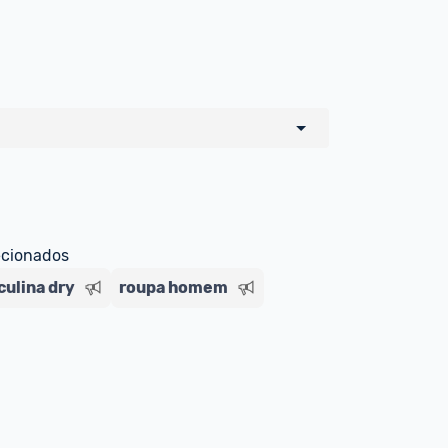
o de todos os sellers e lojas que são 
 por um marketplace, nós indicamos no 
e sinalizamos através da tag 
ecionados
ulina dry
roupa homem
Livre , você pode ser redirecionado(a) 
ado Livre). Por isso, fique atento e 
ndo o produto 
é o mesmo indicado na 
rcadoLíder Platinum.
ade para tirar dúvidas ou acionar os 