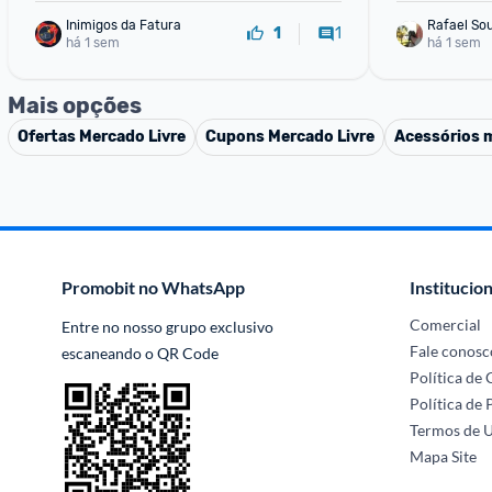
Inimigos da Fatura
Rafael So
1
1
há 1 sem
há 1 sem
Mais opções
Ofertas
Mercado Livre
Cupons
Mercado Livre
Acessórios 
Promobit no WhatsApp
Institucion
Comercial
Entre no nosso grupo exclusivo 
Fale conosc
escaneando o QR Code
Política de
Política de 
Termos de 
Mapa Site