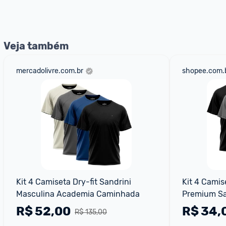
nossos Admins marcando 
@admin
 em um comentário ou
Veja também
mercadolivre.com.br
shopee.com.
Kit 4 Camiseta Dry-fit Sandrini 
Kit 4 Camise
Masculina Academia Caminhada
Premium Sa
Masculina S
R$
52,00
R$
34,
R$ 135,00