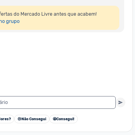
ertas do Mercado Livre antes que acabem!

 no grupo
ário
ores?
😢
Não Consegui
🤩
Consegui!
Cancelar