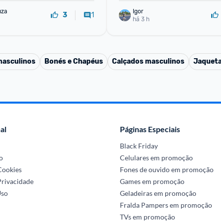
uza
Igor
1
3
há 3 h
masculinos
Bonés e Chapéus
Calçados masculinos
Jaqueta
al
Páginas Especiais
Black Friday
o
Celulares em promoção
 Cookies
Fones de ouvido em promoção
Privacidade
Games em promoção
Uso
Geladeiras em promoção
Fralda Pampers em promoção
TVs em promoção