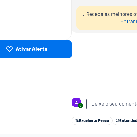
📱Receba as melhores of
Entrar
Ativar Alerta
Deixe o seu coment
0
🚀
Excelente Preço
🧐
Entended