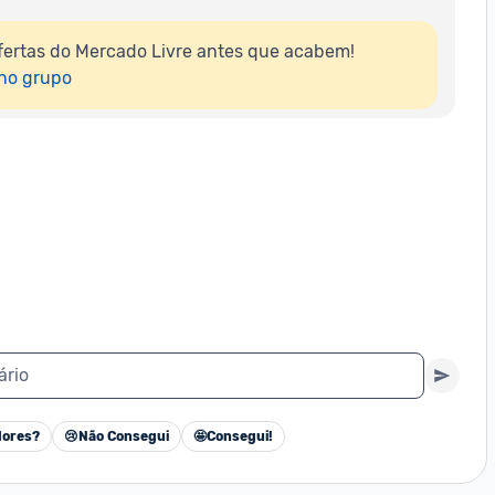
ertas do Mercado Livre antes que acabem!

 no grupo
ário
ores?
😢
Não Consegui
🤩
Consegui!
Cancelar