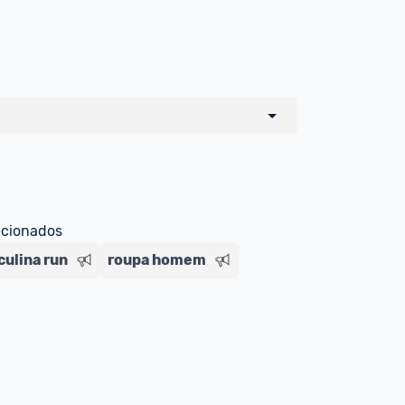
o de todos os sellers e lojas que são 
 por um marketplace, nós indicamos no 
e sinalizamos através da tag 
ecionados
ulina run
roupa homem
Livre , você pode ser redirecionado(a) 
ado Livre). Por isso, fique atento e 
ndo o produto 
é o mesmo indicado na 
rcadoLíder Platinum.
ade para tirar dúvidas ou acionar os 