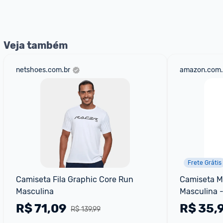
nossos Admins marcando 
@admin
 em um comentário ou
Veja também
netshoes.com.br
amazon.com.
Frete Grátis
Camiseta Fila Graphic Core Run 
Camiseta Mi
Masculina
Masculina 
R$
71,09
R$
35,
R$ 139,99