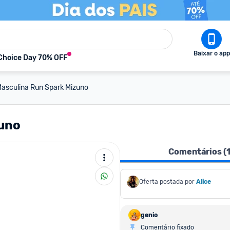
Baixar o app
Choice Day 70% OFF
asculina Run Spark Mizuno
zuno
Comentários (
Oferta postada por
Alice
genio
Comentário fixado