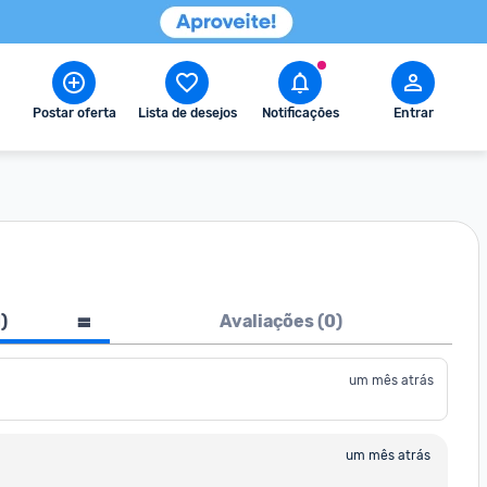
Postar oferta
Lista de desejos
Notificações
Entrar
1
)
Avaliações (
0
)
um mês atrás
um mês atrás