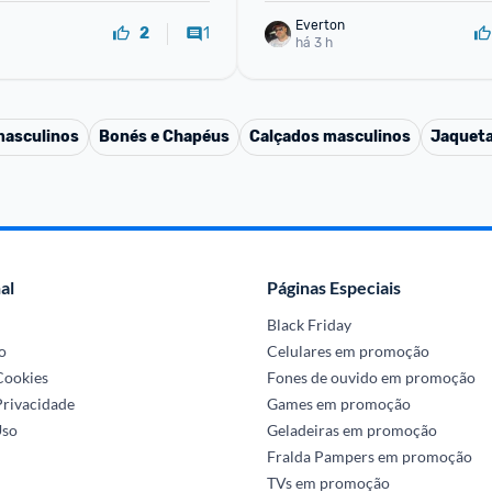
Everton
1
2
há 3 h
masculinos
Bonés e Chapéus
Calçados masculinos
Jaqueta
al
Páginas Especiais
Black Friday
o
Celulares em promoção
 Cookies
Fones de ouvido em promoção
Privacidade
Games em promoção
Uso
Geladeiras em promoção
Fralda Pampers em promoção
TVs em promoção