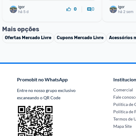
Igor
Igor
0
0
há 5 d
há 2 sem
Mais opções
Ofertas
Mercado Livre
Cupons
Mercado Livre
Acessórios 
Promobit no WhatsApp
Institucion
Comercial
Entre no nosso grupo exclusivo 
Fale conosc
escaneando o QR Code
Política de
Política de 
Termos de 
Mapa Site