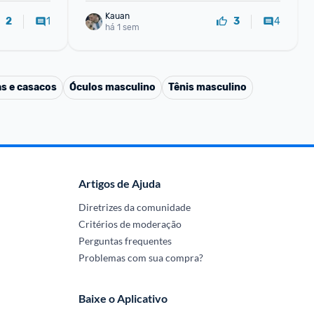
Kauan
1
4
2
3
há 1 sem
s e casacos
Óculos masculino
Tênis masculino
Artigos de Ajuda
Diretrizes da comunidade
Critérios de moderação
Perguntas frequentes
Problemas com sua compra?
Baixe o Aplicativo