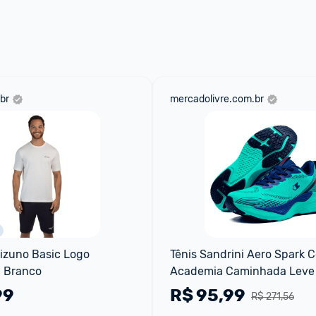
 através do 
Fale com o Promobit.
br
mercadolivre.com.br
zuno Basic Logo 
Tênis Sandrini Aero Spark Co
- Branco
Academia Caminhada Leve
99
R$
95,99
R$ 271,56