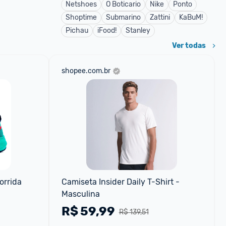
Netshoes
O Boticario
Nike
Ponto
Shoptime
Submarino
Zattini
KaBuM!
Pichau
iFood!
Stanley
Ver todas
shopee.com.br
rrida 
Camiseta Insider Daily T-Shirt - 
Masculina
R$
59,99
R$ 139,51