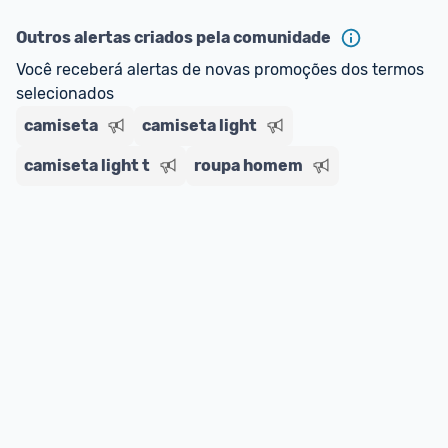
ou MercadoLíder Platinum.
Outros alertas criados pela comunidade
E lembre-se:
 você sempre pode contar ajuda da 
Você receberá alertas de novas promoções dos termos 
comunidade para tirar dúvidas ou acionar os 
selecionados
nossos Admins marcando 
@admin
 em um 
comentário ou através do 
Fale com o Promobit.
camiseta
camiseta light
camiseta light t
roupa homem