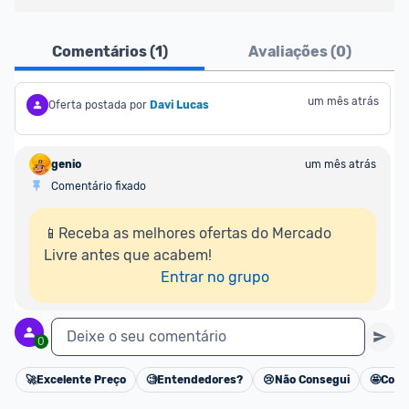
Atenção comunidade!
Comentários (
1
)
Avaliações (
0
)
Vocês já sabem que no Promobit nós fazemos uma 
avaliação de todos os sellers e lojas que são 
divulgados na plataforma. Em todas as ofertas 
um mês atrás
Oferta postada por
Davi Lucas
vendidas por um marketplace, nós indicamos no 
campo "Informações adicionais" o 
vendedor 
do 
genio
um mês atrás
produto e sinalizamos através da tag 
Comentário fixado
[Marketplace], que fica logo abaixo do título da 
oferta.
📱Receba as melhores ofertas do Mercado 
Livre antes que acabem!

Porém, ao clicar em “Ir à loja” em uma oferta do 
Entrar no grupo
Mercado Livre , você pode ser redirecionado(a) 
para anúncios de diferentes vendedores (dinâmica 
do Mercado Livre). Por isso, fique atento e sempre 
Deixe o seu comentário
0
confira se o vendedor do qual você está 
adquirindo o produto 
é o mesmo indicado na 
🚀
Excelente Preço
🧐
Entendedores?
😢
Não Consegui
🤩
Cons
oferta do Promobit
, ou de um vendedor 
Oficial 
Cancelar