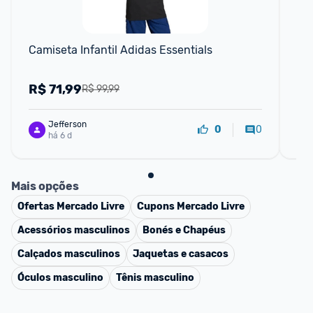
Camiseta Infantil Adidas Essentials
Ca
R$
71,99
R
R$ 99,99
Jefferson
0
0
há 6 d
Mais opções
Ofertas
Mercado Livre
Cupons
Mercado Livre
Acessórios masculinos
Bonés e Chapéus
Calçados masculinos
Jaquetas e casacos
Óculos masculino
Tênis masculino