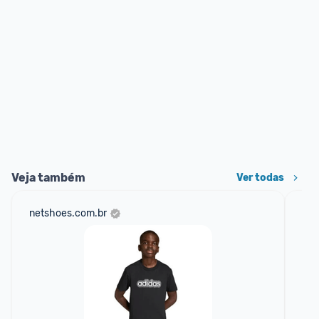
Veja também
Ver todas
netshoes.com.br
mer