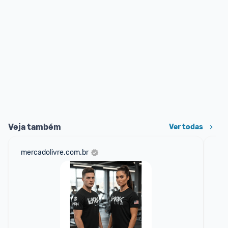
Veja também
Ver todas
mercadolivre.com.br
am