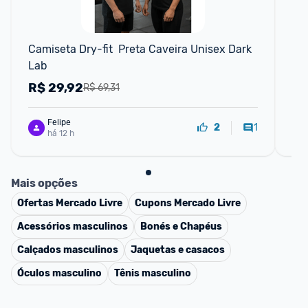
F
Camiseta Dry-fit  Preta Caveira Unisex Dark 
Cr
Lab
10
(1k
R$
29,92
R
R$ 69,31
Felipe
1
2
há 12 h
Mais opções
Ofertas
Mercado Livre
Cupons
Mercado Livre
Acessórios masculinos
Bonés e Chapéus
Calçados masculinos
Jaquetas e casacos
Óculos masculino
Tênis masculino