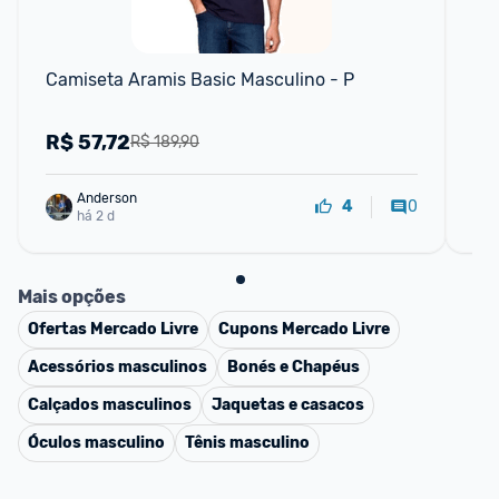
Camiseta Aramis Basic Masculino - P
Pol
R$
57,72
R
R$ 189,90
Anderson
0
4
há 2 d
Mais opções
Ofertas
Mercado Livre
Cupons
Mercado Livre
Acessórios masculinos
Bonés e Chapéus
Calçados masculinos
Jaquetas e casacos
Óculos masculino
Tênis masculino