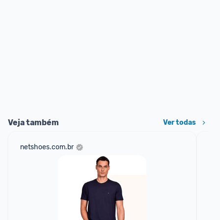
Veja também
Ver todas
netshoes.com.br
mer