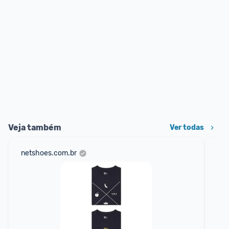
Veja também
Ver todas
netshoes.com.br
ali