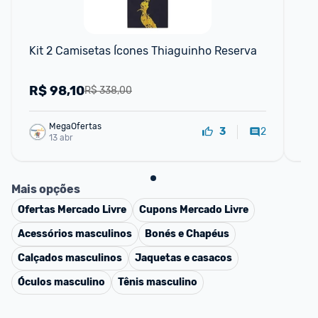
Kit 2 Camisetas Ícones Thiaguinho Reserva
ZE
fal
fo
R$
98,10
R
R$ 338,00
MegaOfertas 
2
3
13 abr
Mais opções
Ofertas
Mercado Livre
Cupons
Mercado Livre
Acessórios masculinos
Bonés e Chapéus
Calçados masculinos
Jaquetas e casacos
Óculos masculino
Tênis masculino