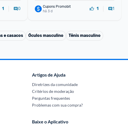
Cupons Promobit
0
1
1
1
há 3 d
s e casacos
Óculos masculino
Tênis masculino
Artigos de Ajuda
Diretrizes da comunidade
Critérios de moderação
Perguntas frequentes
Problemas com sua compra?
Baixe o Aplicativo