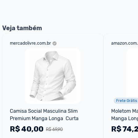
nossos Admins marcando 
@admin
 em um comentário ou
Veja também
mercadolivre.com.br
amazon.com.
Frete Grátis
Camisa Social Masculina Slim 
Moletom Mas
Premium Manga Longa  Curta
Manga Lon
R$
40,00
R$
74,
R$ 69,90