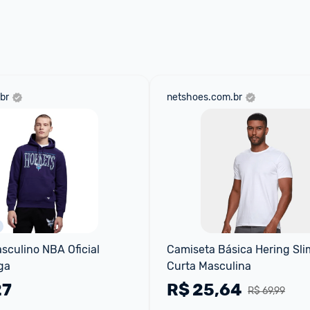
 através do 
Fale com o Promobit.
br
netshoes.com.br
culino NBA Oficial 
Camiseta Básica Hering Sli
ga
Curta Masculina
27
R$
25,64
R$ 69,99