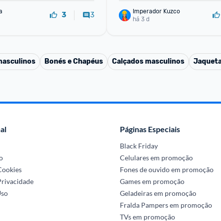
a
Imperador Kuzco
3
3
há 3 d
masculinos
Bonés e Chapéus
Calçados masculinos
Jaqueta
al
Páginas Especiais
Black Friday
o
Celulares em promoção
 Cookies
Fones de ouvido em promoção
Privacidade
Games em promoção
Uso
Geladeiras em promoção
Fralda Pampers em promoção
TVs em promoção