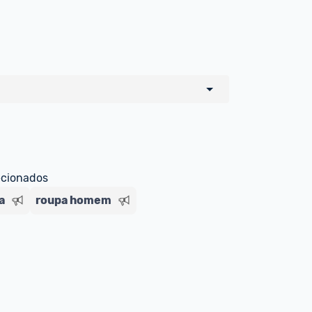
o de todos os sellers e lojas que são 
 por um marketplace, nós indicamos no 
e sinalizamos através da tag 
ecionados
a
roupa homem
Livre , você pode ser redirecionado(a) 
ado Livre). Por isso, fique atento e 
ndo o produto 
é o mesmo indicado na 
rcadoLíder Platinum.
ade para tirar dúvidas ou acionar os 