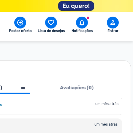
Postar oferta
Lista de desejos
Notificações
Entrar
1
)
Avaliações (
0
)
um mês atrás
a
um mês atrás