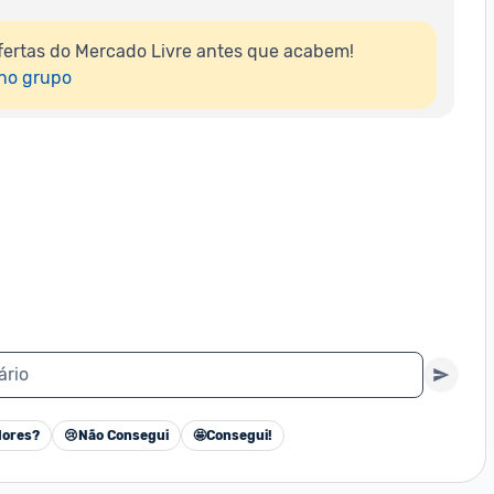
ertas do Mercado Livre antes que acabem!

 no grupo
ário
ores?
😢
Não Consegui
🤩
Consegui!
Cancelar