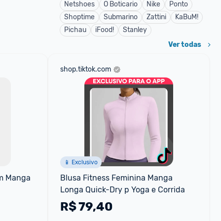
Netshoes
O Boticario
Nike
Ponto
Shoptime
Submarino
Zattini
KaBuM!
Pichau
iFood!
Stanley
Ver todas
shop.tiktok.com
📱 Exclusivo
m Manga 
Blusa Fitness Feminina Manga 
Longa Quick-Dry p Yoga e Corrida
R$
79,40