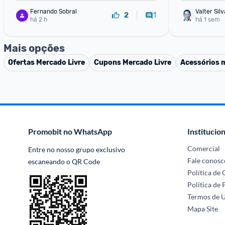
Fernando Sobral
Valter Silv
1
2
há 2 h
há 1 sem
Mais opções
Ofertas
Mercado Livre
Cupons
Mercado Livre
Acessórios 
Promobit no WhatsApp
Institucion
Comercial
Entre no nosso grupo exclusivo 
Fale conosc
escaneando o QR Code
Política de
Política de 
Termos de 
Mapa Site