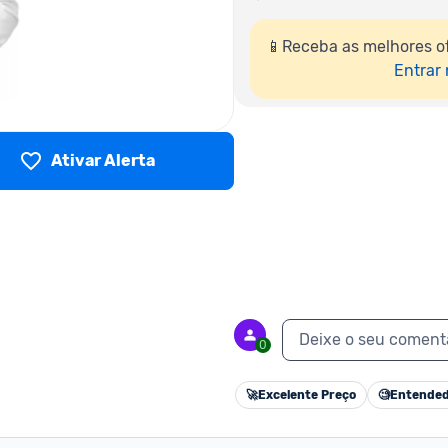
📱Receba as melhores of
Entrar
Ativar Alerta
Deixe o seu coment
0
🚀
Excelente Preço
🧐
Entended