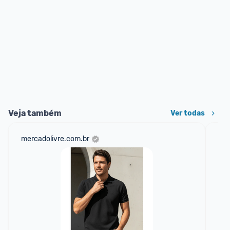
Veja também
Ver todas
mercadolivre.com.br
net