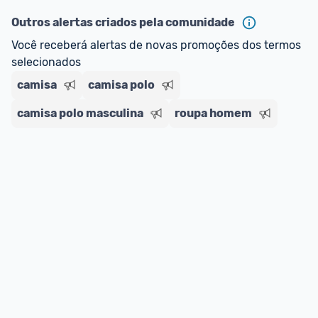
ou MercadoLíder Platinum.
Outros alertas criados pela comunidade
Você receberá alertas de novas promoções dos termos 
E lembre-se:
 você sempre pode contar ajuda da 
selecionados
comunidade para tirar dúvidas ou acionar os 
camisa
nossos Admins marcando 
camisa polo
@admin
 em um 
comentário ou através do 
Fale com o Promobit.
camisa polo masculina
roupa homem