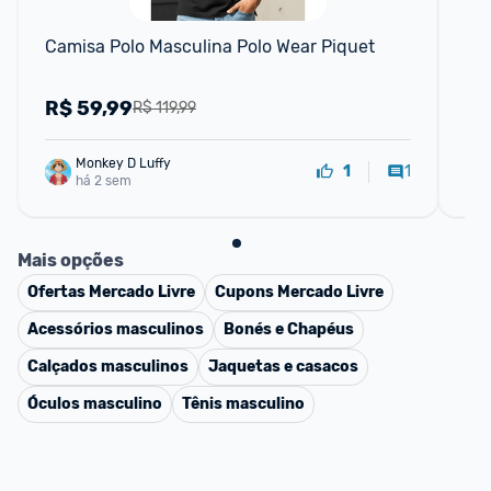
Camisa Polo Masculina Polo Wear Piquet
Ca
R$
59,99
R
R$ 119,99
Monkey D Luffy
1
1
há 2 sem
Mais opções
Ofertas
Mercado Livre
Cupons
Mercado Livre
Acessórios masculinos
Bonés e Chapéus
Calçados masculinos
Jaquetas e casacos
Óculos masculino
Tênis masculino