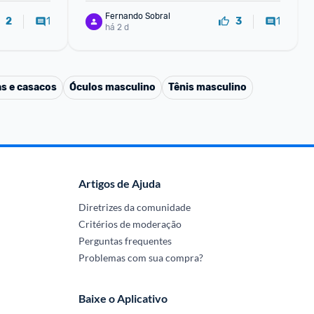
Fernando Sobral
1
1
2
3
há 2 d
s e casacos
Óculos masculino
Tênis masculino
Artigos de Ajuda
Diretrizes da comunidade
Critérios de moderação
Perguntas frequentes
Problemas com sua compra?
Baixe o Aplicativo