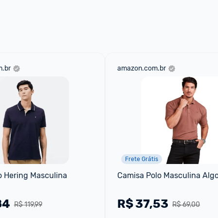
 através do 
Fale com o Promobit.
.br
amazon.com.br
Frete Grátis
o Hering Masculina
Camisa Polo Masculina Alg
84
R$
37,53
R$ 119,99
R$ 69,00