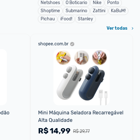
Netshoes
O Boticario
Nike
Ponto
Shoptime
Submarino
Zattini
KaBuM!
Pichau
iFood!
Stanley
Ver todas
shopee.com.br
odão
Mini Máquina Seladora Recarregável 
Alta Qualidade
R$
14,99
R$ 29,77