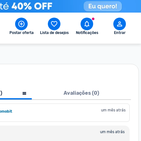
Postar oferta
Lista de desejos
Notificações
Entrar
1
)
Avaliações (
0
)
um mês atrás
omobit
um mês atrás