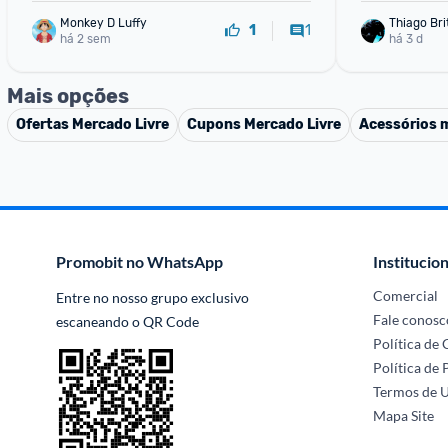
Monkey D Luffy
Thiago Bri
1
1
há 2 sem
há 3 d
Mais opções
Ofertas
Mercado Livre
Cupons
Mercado Livre
Acessórios 
Promobit no WhatsApp
Institucion
Comercial
Entre no nosso grupo exclusivo 
Fale conosc
escaneando o QR Code
Política de
Política de 
Termos de 
Mapa Site