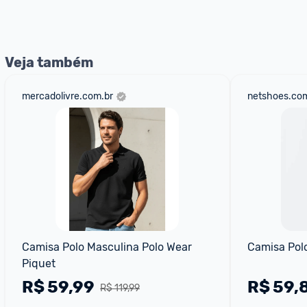
nossos Admins marcando 
@admin
 em um comentário ou
Veja também
mercadolivre.com.br
netshoes.com
Camisa Polo Masculina Polo Wear 
Camisa Pol
Piquet
R$
59,99
R$
59,
R$ 119,99