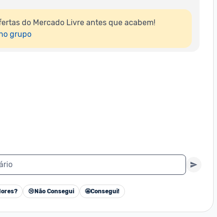
ertas do Mercado Livre antes que acabem!

 no grupo
ário
ores?
😢
Não Consegui
🤩
Consegui!
Cancelar