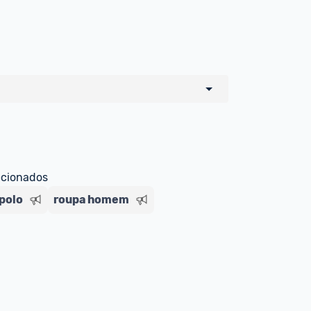
o de todos os sellers e lojas que são 
 por um marketplace, nós indicamos no 
e sinalizamos através da tag 
ecionados
polo
roupa homem
Livre , você pode ser redirecionado(a) 
ado Livre). Por isso, fique atento e 
ndo o produto 
é o mesmo indicado na 
rcadoLíder Platinum.
ade para tirar dúvidas ou acionar os 