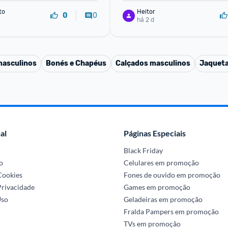
to
Heitor
0
0
há 2 d
masculinos
Bonés e Chapéus
Calçados masculinos
Jaqueta
al
Páginas Especiais
Black Friday
o
Celulares em promoção
 Cookies
Fones de ouvido em promoção
Privacidade
Games em promoção
Uso
Geladeiras em promoção
Fralda Pampers em promoção
TVs em promoção