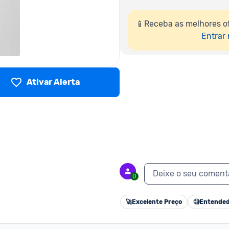
📱Receba as melhores of
Entrar
Ativar Alerta
Deixe o seu coment
0
🚀
Excelente Preço
🧐
Entended