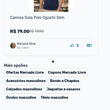
Camisa Gola Polo Ogochi Slim
Ca
R$
79,00
R
R$ 119,90
Mariana Silva
1
2
há 1 sem
Mais opções
Ofertas
Mercado Livre
Cupons
Mercado Livre
Acessórios masculinos
Bonés e Chapéus
Calçados masculinos
Jaquetas e casacos
Óculos masculino
Tênis masculino