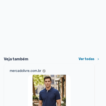
Veja também
Ver todas
mercadolivre.com.br
net