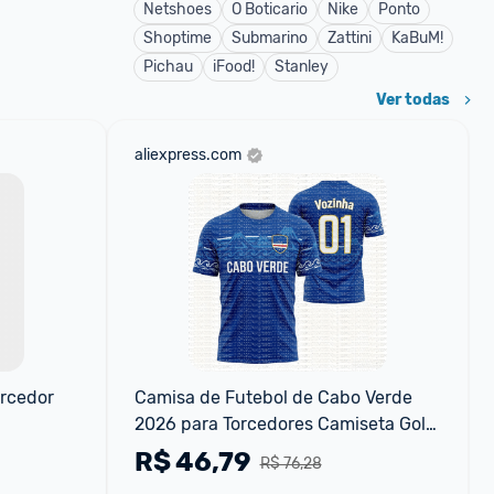
Netshoes
O Boticario
Nike
Ponto
Shoptime
Submarino
Zattini
KaBuM!
Pichau
iFood!
Stanley
Ver todas
aliexpress.com
rcedor 
Camisa de Futebol de Cabo Verde 
2026 para Torcedores Camiseta Gola 
Redonda
R$
46,79
R$ 76,28