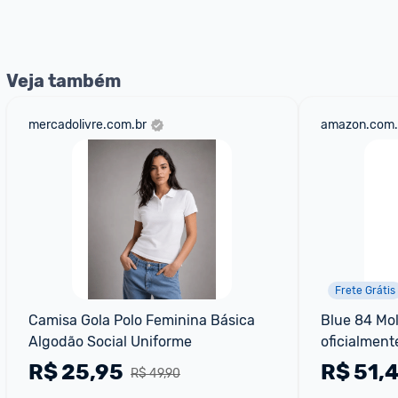
nossos Admins marcando 
@admin
 em um comentário ou
Veja também
mercadolivre.com.br
amazon.com.
Frete Grátis
Camisa Gola Polo Feminina Básica 
Blue 84 Mo
Algodão Social Uniforme
oficialment
redonda co
R$
25,95
R$
51,
R$ 49,90