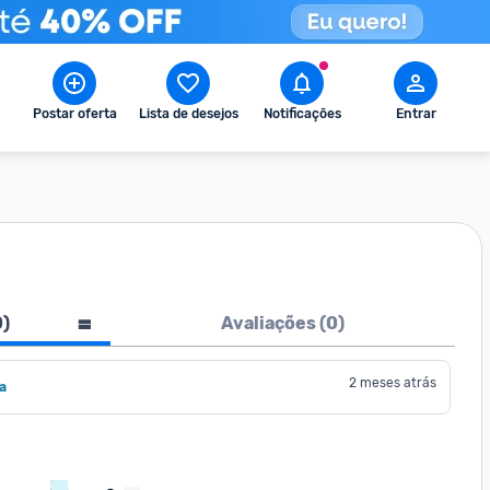
Postar oferta
Lista de desejos
Notificações
Entrar
0
)
Avaliações (
0
)
2 meses atrás
a