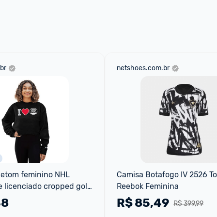
 através do 
Fale com o Promobit.
br
netshoes.com.br
letom feminino NHL 
Camisa Botafogo IV 2526 To
e licenciado cropped gola 
Reebok Feminina
ração preto
48
R$
85,49
R$ 399,99