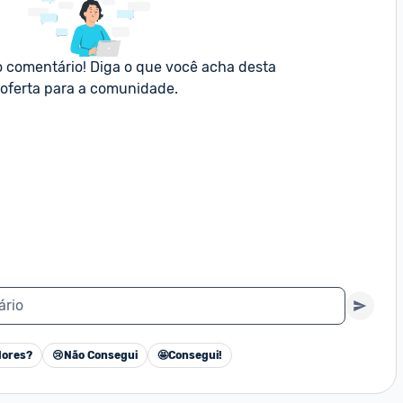
o comentário! Diga o que você acha desta 
oferta para a comunidade.
ário
ores?
😢
Não Consegui
🤩
Consegui!
Cancelar