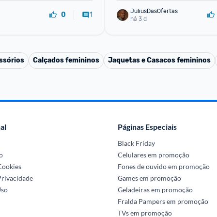
JuliusDasOfertas
1
0
há 3 d
ssórios
Calçados femininos
Jaquetas e Casacos femininos
al
Páginas Especiais
Black Friday
o
Celulares em promoção
 Cookies
Fones de ouvido em promoção
Privacidade
Games em promoção
Uso
Geladeiras em promoção
Fralda Pampers em promoção
TVs em promoção