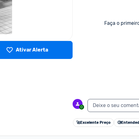
Faça o primeir
Ativar Alerta
Deixe o seu coment
0
🚀
Excelente Preço
🧐
Entended