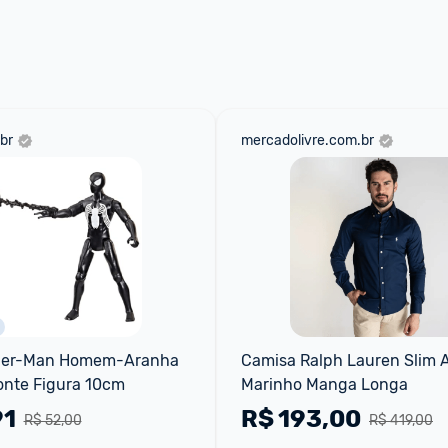
 através do 
Fale com o Promobit.
br
mercadolivre.com.br
der-Man Homem-Aranha 
Camisa Ralph Lauren Slim A
onte Figura 10cm
Marinho Manga Longa
91
R$
193,00
R$ 52,00
R$ 419,00