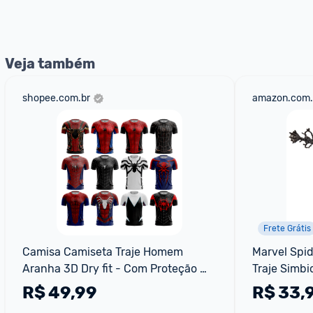
nossos Admins marcando 
@admin
 em um comentário ou
Veja também
shopee.com.br
amazon.com.
Frete Grátis
Camisa Camiseta Traje Homem 
Marvel Spi
Aranha 3D Dry fit - Com Proteção 
Traje Simbi
Uv50+ Treino corrida casual 
R$
49,99
R$
33,
Academia (Unissex)