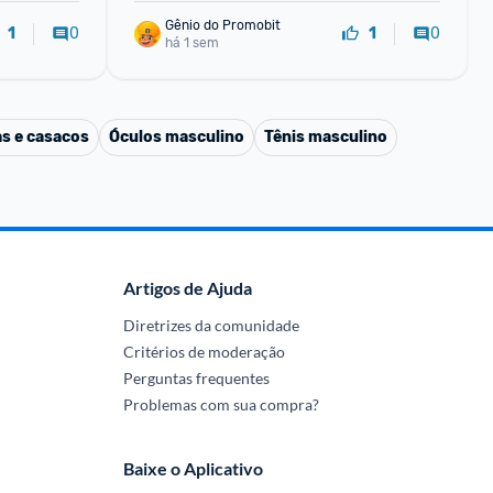
Gênio do Promobit
0
0
1
1
há 1 sem
s e casacos
Óculos masculino
Tênis masculino
Artigos de Ajuda
Diretrizes da comunidade
Critérios de moderação
Perguntas frequentes
Problemas com sua compra?
Baixe o Aplicativo