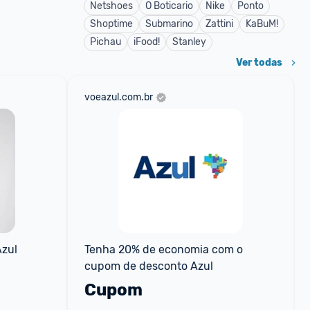
Netshoes
O Boticario
Nike
Ponto
Shoptime
Submarino
Zattini
KaBuM!
Pichau
iFood!
Stanley
Ver todas
voeazul.com.br
zul 
Tenha 20% de economia com o 
cupom de desconto Azul
Cupom