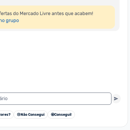
ertas do Mercado Livre antes que acabem!

 no grupo
ário
ores?
😢
Não Consegui
🤩
Consegui!
Cancelar