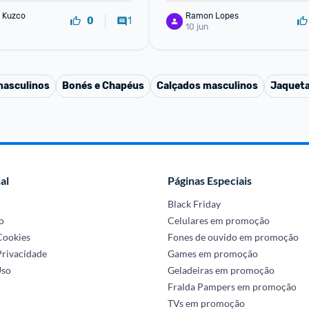
 Kuzco
Ramon Lopes
1
0
10 jun
masculinos
Bonés e Chapéus
Calçados masculinos
Jaqueta
al
Páginas Especiais
Black Friday
o
Celulares em promoção
 Cookies
Fones de ouvido em promoção
Privacidade
Games em promoção
Uso
Geladeiras em promoção
Fralda Pampers em promoção
TVs em promoção