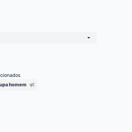
o de todos os sellers e lojas que são 
 por um marketplace, nós indicamos no 
e sinalizamos através da tag 
ecionados
oupa homem
Livre , você pode ser redirecionado(a) 
ado Livre). Por isso, fique atento e 
ndo o produto 
é o mesmo indicado na 
rcadoLíder Platinum.
ade para tirar dúvidas ou acionar os 