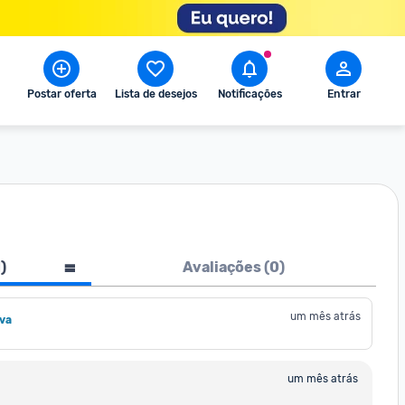
Postar oferta
Lista de desejos
Notificações
Entrar
1
)
Avaliações (
0
)
um mês atrás
lva
um mês atrás