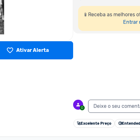
📱Receba as melhores of
Entrar
Ativar Alerta
Deixe o seu coment
0
🚀
Excelente Preço
🧐
Entended