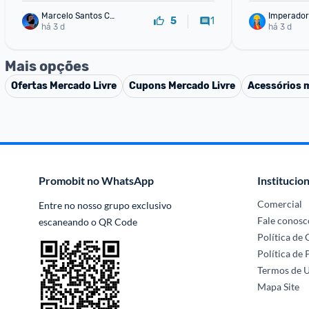
Marcelo Santos Ch
Imperador
1
5
aves
há 3 d
há 3 d
Mais opções
Ofertas
Mercado Livre
Cupons
Mercado Livre
Acessórios 
Promobit no WhatsApp
Institucion
Comercial
Entre no nosso grupo exclusivo 
Fale conosc
escaneando o QR Code
Política de
Política de 
Termos de 
Mapa Site