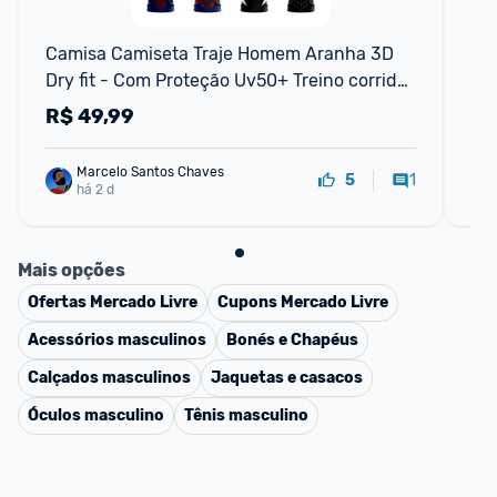
F
Camisa Camiseta Traje Homem Aranha 3D 
Ma
Dry fit - Com Proteção Uv50+ Treino corrida 
Si
casual Academia (Unissex)
R$
49,99
R
Marcelo Santos Chaves
1
5
há 2 d
Mais opções
Ofertas
Mercado Livre
Cupons
Mercado Livre
Acessórios masculinos
Bonés e Chapéus
Calçados masculinos
Jaquetas e casacos
Óculos masculino
Tênis masculino