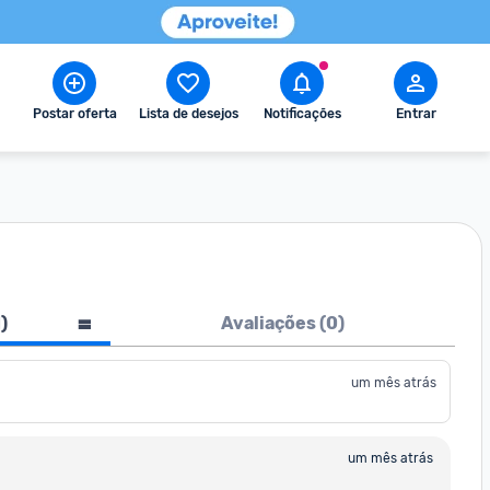
Postar oferta
Lista de desejos
Notificações
Entrar
1
)
Avaliações (
0
)
um mês atrás
um mês atrás