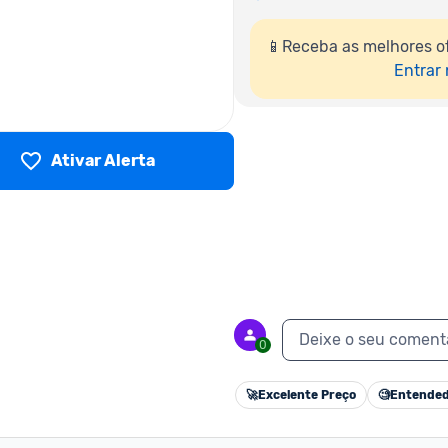
📱Receba as melhores of
Entrar
Ativar Alerta
Deixe o seu coment
0
🚀
Excelente Preço
🧐
Entended