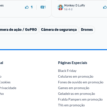
mes
Monkey D Luffy
1
1
há 4 d
mera de ação / GoPRO
Câmera de segurança
Drones
al
Páginas Especiais
Black Friday
o
Celulares em promoção
 Cookies
Fones de ouvido em promoção
Privacidade
Games em promoção
Uso
Geladeiras em promoção
Fralda Pampers em promoção
TVs em promoção