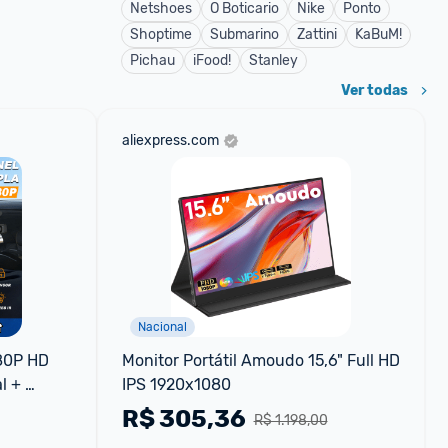
Netshoes
O Boticario
Nike
Ponto
Shoptime
Submarino
Zattini
KaBuM!
Pichau
iFood!
Stanley
Ver todas
aliexpress.com
Nacional
80P HD 
Monitor Portátil Amoudo 15,6" Full HD 
 + 
IPS 1920x1080
tor de 
R$
305,36
R$ 1.198,00