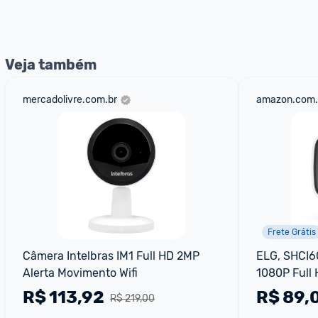
nossos Admins marcando 
@admin
 em um comentário ou
Veja também
mercadolivre.com.br
amazon.com.
Frete Grátis
Câmera Intelbras IM1 Full HD 2MP 
ELG, SHCI60
Alerta Movimento Wifi
1080P Full 
Botão SOS
R$
113,92
R$
89,
R$ 219,00