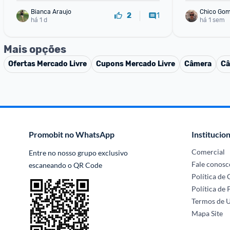
Bianca Araujo
Chico Go
1
2
há 1 d
há 1 sem
Mais opções
Ofertas
Mercado Livre
Cupons
Mercado Livre
Câmera
Câ
Promobit no WhatsApp
Institucion
Comercial
Entre no nosso grupo exclusivo 
Fale conosc
escaneando o QR Code
Política de
Política de 
Termos de 
Mapa Site