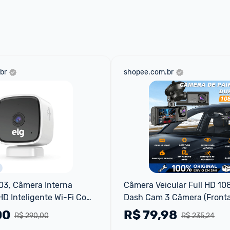
 através do 
Fale com o Promobit.
br
shopee.com.br
3, Câmera Interna 
Câmera Veicular Full HD 10
HD Inteligente Wi-Fi Com 
Dash Cam 3 Câmera (Frontal
Interna + Traseira) 24H Moni
00
R$
79,98
R$ 290,00
R$ 235,24
Estacionamento dvr 36