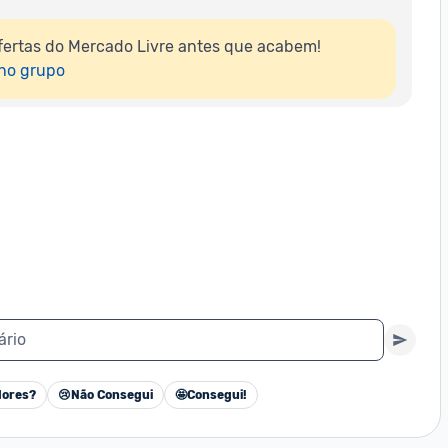
ertas do Mercado Livre antes que acabem!

 no grupo
ário
ores?
😢
Não Consegui
🤩
Consegui!
Cancelar