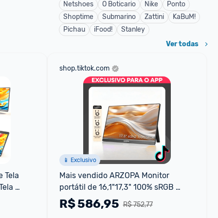
Netshoes
O Boticario
Nike
Ponto
Shoptime
Submarino
Zattini
KaBuM!
Pichau
iFood!
Stanley
Ver todas
shop.tiktok.com
📱 Exclusivo
 Tela 
Mais vendido ARZOPA Monitor 
ela 
portátil de 16,1"17,3" 100% sRGB 
ok
monitor para jogos IPS 1080P FHD 
R$
586,95
R$ 752,77
Monitor para lapto