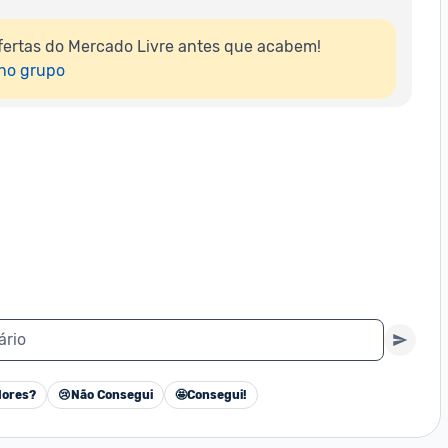
ertas do Mercado Livre antes que acabem!

 no grupo
ário
ores?
😢
Não Consegui
🤩
Consegui!
Cancelar