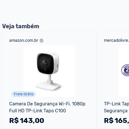
nossos Admins marcando 
@admin
 em um comentário ou
Veja também
amazon.com.br
mercadolivre
Frete Grátis
Camera De Segurança Wi-Fi, 1080p 
TP-Link Ta
Full HD TP-Link Tapo C100
Segurança W
Interna Ext
R$
143,00
R$
165