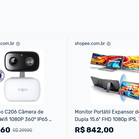
 através do 
Fale com o Promobit.
.com.br
shopee.com.br
po C206 Câmera de 
Monitor Portátil Expansor de
ifi 1080P 360° IP65 
Dupla 15.6" FHD 1080p IPS, T
erna
Rotativa 360° para Notebo
,60
R$
842,00
R$ 299,90