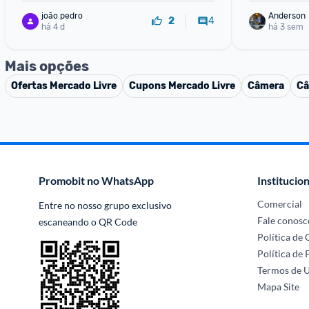
joão pedro
Anderson
4
2
há 4 d
há 3 sem
Mais opções
Ofertas
Mercado Livre
Cupons
Mercado Livre
Câmera
Câ
Promobit no WhatsApp
Institucion
Comercial
Entre no nosso grupo exclusivo 
Fale conosc
escaneando o QR Code
Política de
Política de 
Termos de 
Mapa Site