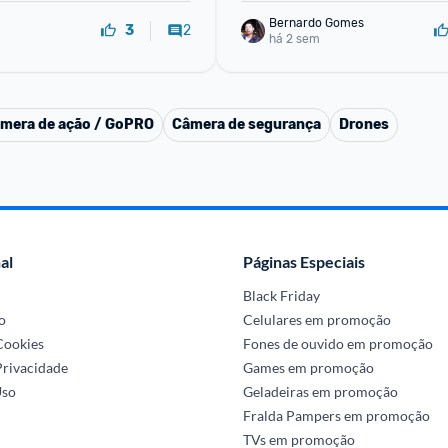
Bernardo Gomes
2
3
há 2 sem
mera de ação / GoPRO
Câmera de segurança
Drones
al
Páginas Especiais
Black Friday
o
Celulares em promoção
 Cookies
Fones de ouvido em promoção
Privacidade
Games em promoção
Uso
Geladeiras em promoção
Fralda Pampers em promoção
TVs em promoção