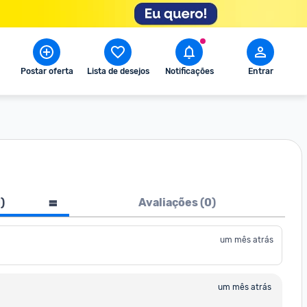
Postar oferta
Lista de desejos
Notificações
Entrar
1
)
Avaliações (
0
)
um mês atrás
um mês atrás