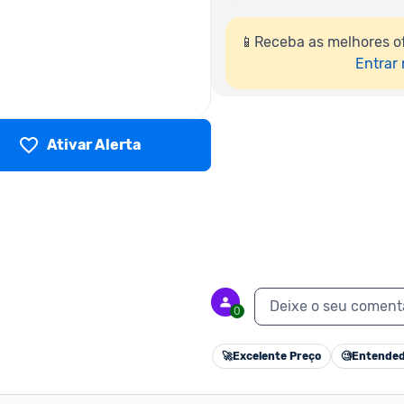
📱Receba as melhores of
Entrar
Ativar Alerta
Deixe o seu coment
0
🚀
Excelente Preço
🧐
Entended