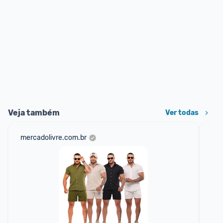
Veja também
Ver todas
mercadolivre.com.br
ali