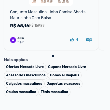
C
Conjunto Masculino Linho Camisa Shorts 
Tê
Mauricinho Com Bolso
4.5
R$
65,16
R
R$ 159,89
Julio
0
1
11 jun
Mais opções
Ofertas
Mercado Livre
Cupons
Mercado Livre
Acessórios masculinos
Bonés e Chapéus
Calçados masculinos
Jaquetas e casacos
Óculos masculino
Tênis masculino