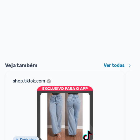
Veja também
Ver todas
shop.tiktok.com
sho