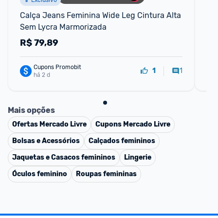
📱 Exclusivo
Calça Jeans Feminina Wide Leg Cintura Alta 
Ca
Sem Lycra Marmorizada
Ma
R$
79,89
R
Cupons Promobit
1
1
há 2 d
Mais opções
Ofertas
Mercado Livre
Cupons
Mercado Livre
Bolsas e Acessórios
Calçados femininos
Jaquetas e Casacos femininos
Lingerie
Óculos feminino
Roupas femininas