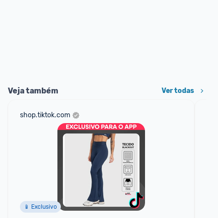
Veja também
Ver todas
shop.tiktok.com
am
F
📱 Exclusivo