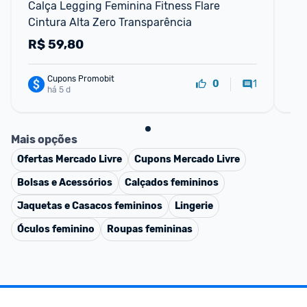
Calça Legging Feminina Fitness Flare 
Ca
Cintura Alta Zero Transparência
We
R$
59,80
R
Cupons Promobit
1
0
há 5 d
Mais opções
Ofertas
Mercado Livre
Cupons
Mercado Livre
Bolsas e Acessórios
Calçados femininos
Jaquetas e Casacos femininos
Lingerie
Óculos feminino
Roupas femininas