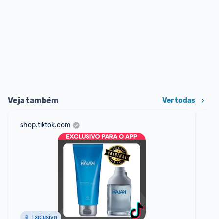
Veja também
Ver todas
shop.tiktok.com
am
F
📱 Exclusivo