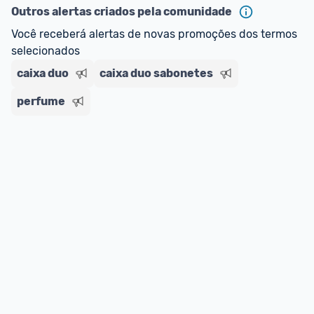
ou MercadoLíder Platinum.
Outros alertas criados pela comunidade
Você receberá alertas de novas promoções dos termos 
E lembre-se:
 você sempre pode contar ajuda da 
selecionados
comunidade para tirar dúvidas ou acionar os 
caixa duo
nossos Admins marcando 
caixa duo sabonetes
@admin
 em um 
comentário ou através do 
Fale com o Promobit.
perfume