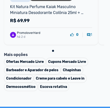
Kit Natura Perfume Kaiak Masculino 
Ph
Miniatura Desodorante Colônia 25ml + 
un
Shampoo Cabelo e Corpo 125ml Original
R$
69,99
R
PromoloverHard
1
0
há 2 d
Mais opções
Ofertas
Mercado Livre
Cupons
Mercado Livre
Barbeador e Aparador de pelos
Chapinhas
Condicionador
Creme para cabelo e Leave in
Dermocosmético
Escova rotativa