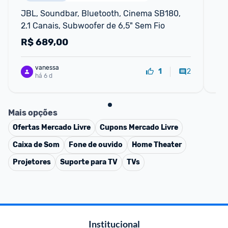
JBL, Soundbar, Bluetooth, Cinema SB180, 
So
2.1 Canais, Subwoofer de 6,5" Sem Fio
Ca
R$
689,00
R
vanessa
2
1
há 6 d
Mais opções
Ofertas
Mercado Livre
Cupons
Mercado Livre
Caixa de Som
Fone de ouvido
Home Theater
Projetores
Suporte para TV
TVs
Institucional