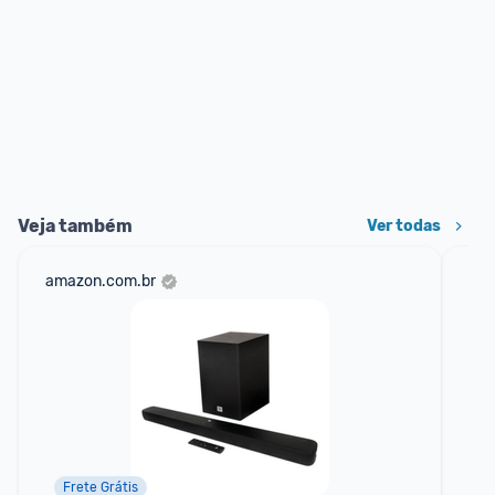
Veja também
Ver todas
amazon.com.br
sho
Frete Grátis