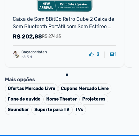
Caixa de Som 8BitDo Retro Cube 2 Caixa de 
Ca
Som Bluetooth Portátil com Som Estéreo 
co
Dock de Carregamento Sem Fio Bluet
R$
202,88
R
R$ 274,13
CaçadorNatan
1
3
há 5 d
Mais opções
Ofertas
Mercado Livre
Cupons
Mercado Livre
Fone de ouvido
Home Theater
Projetores
Soundbar
Suporte para TV
TVs