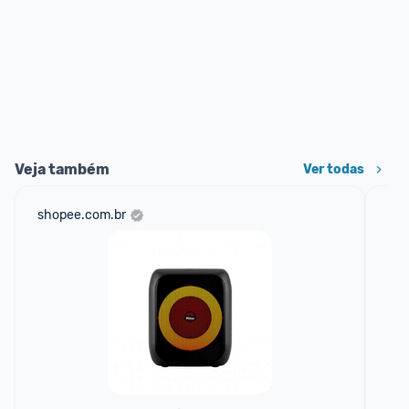
Veja também
Ver todas
shopee.com.br
am
F