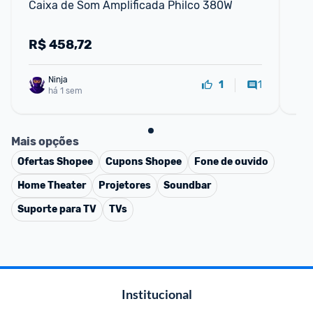
Caixa de Som Amplificada Philco 380W
Cai
Ex
R$
458,72
R
Ninja 
1
1
há 1 sem
Mais opções
Ofertas
Shopee
Cupons
Shopee
Fone de ouvido
Home Theater
Projetores
Soundbar
Suporte para TV
TVs
Institucional