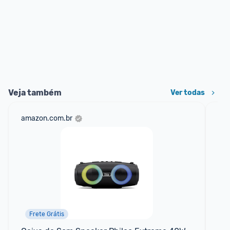
Veja também
Ver todas
amazon.com.br
ali
Frete Grátis