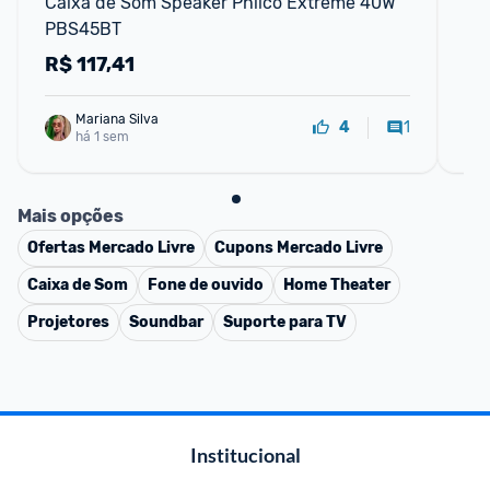
Caixa de Som Speaker Philco Extreme 40W 
Ca
PBS45BT
Po
Cl
R$
117,41
R
Gr
Mariana Silva
1
4
há 1 sem
Mais opções
Ofertas
Mercado Livre
Cupons
Mercado Livre
Caixa de Som
Fone de ouvido
Home Theater
Projetores
Soundbar
Suporte para TV
Institucional